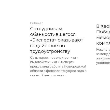
НОВОСТИ
В Хво
Сотрудникам
Побе
обанкротившегося
мемо
«Эксперта» оказывают
комп
содействие по
Реконст
трудоустройству
замену 
Сеть магазинов электроники и
женщины
бытовой техники «Эксперт»
установл
прекратила работу в Новгородской
области в феврале текущего года в
связи с банкротством.