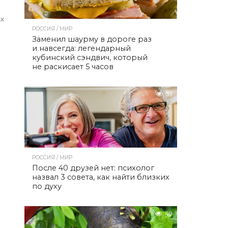
ах
РОССИЯ / МИР
м
Заменил шаурму в дороге раз
и навсегда: легендарный
кубинский сэндвич, который
не раскисает 5 часов
39
РОССИЯ / МИР
После 40 друзей нет: психолог
назвал 3 совета, как найти близких
по духу
49