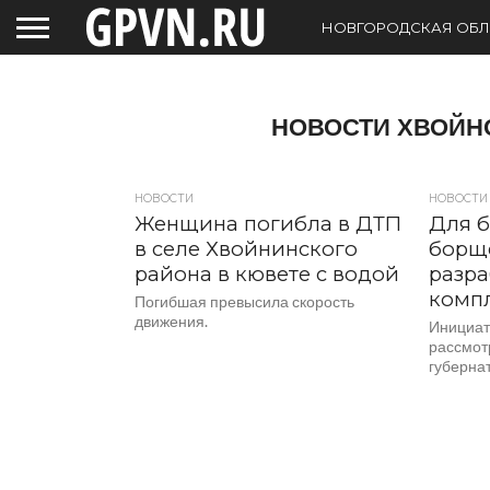
НОВГОРОДСКАЯ ОБЛ
НОВОСТИ ХВОЙН
НОВОСТИ
НОВОСТИ
Женщина погибла в ДТП
Для б
в селе Хвойнинского
борщ
района в кювете с водой
разр
комп
Погибшая превысила скорость
движения.
Инициат
рассмот
губерна