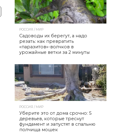
РОССИЯ / МИР
Садоводы их берегут, а надо
резать: как превратить
«паразитов»-волчков в
урожайные ветки за 2 минуты
32
РОССИЯ / МИР
Уберите это от дома срочно: 5
деревьев, которые треснут
фундамент и запустят в спальню
полчища мошек