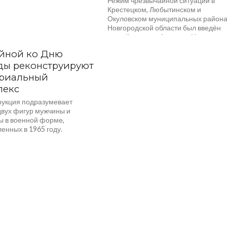
Режим чрезвычайной ситуации в
Крестецком, Любытинском и
Окуловском муниципальных район
Новгородской области был введён
главой региона Андреем Никитины
1 июля.
йной ко Дню
ды реконструируют
риальный
лекс
рукция подразумевает
двух фигур мужчины и
 в военной форме,
енных в 1965 году.