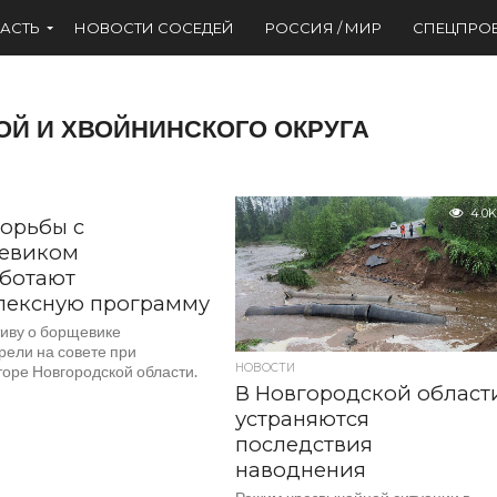
АСТЬ
НОВОСТИ СОСЕДЕЙ
РОССИЯ / МИР
СПЕЦПРО
ОЙ И ХВОЙНИНСКОГО ОКРУГА
4.0K
орьбы с
евиком
аботают
лексную программу
иву о борщевике
рели на совете при
НОВОСТИ
торе Новгородской области.
В Новгородской област
устраняются
последствия
наводнения