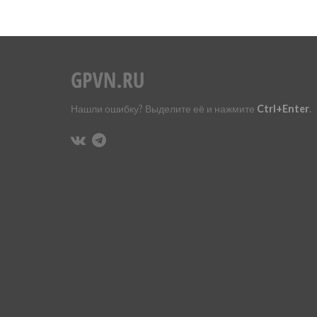
Нашли ошибку? Выделите её и нажмите
Ctrl+Enter
.