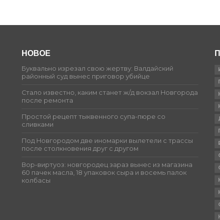
НОВОЕ
П
Буквально изрезал свою жертву: Валдайский
районный суд вынес приговор убийце
Стало известно, каким станет ж/д вокзал Новгорода
после ремонта
Простой рецепт тыквенного супа-пюре со
сливками
Под Новгородом две иномарки вылетели с трассы
после столкновения друг с другом
Вор-виртуоз: новгородец зараз вынес из магазина
60 пачек масла, 18 упаковок сыра и восемь палок
колбасы