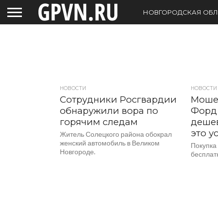
НОВГОРОДСКАЯ ОБЛ
НОВОСТИ
НОВОСТИ
Сотрудники Росгвардии
Моше
обнаружили вора по
Форд 
горячим следам
дешев
это у
Житель Солецкого района обокрал
женский автомобиль в Великом
Покупка
Новгороде.
бесплат