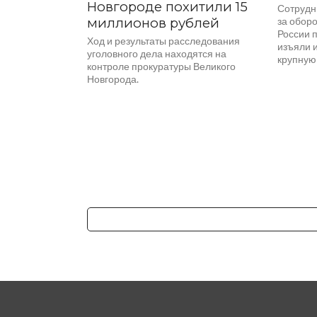
Новгороде похитили 15
Сотрудн
миллионов рублей
за обор
России 
Ход и результаты расследования
изъяли 
уголовного дела находятся на
крупную
контроле прокуратуры Великого
Новгорода.