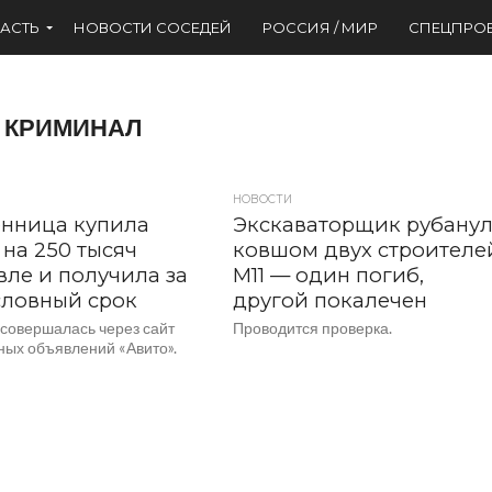
АСТЬ
НОВОСТИ СОСЕДЕЙ
РОССИЯ / МИР
СПЕЦПРО
КРИМИНАЛ
НОВОСТИ
нница купила
Экскаваторщик рубану
на 250 тысяч
ковшом двух строителе
ле и получила за
М11 — один погиб,
словный срок
другой покалечен
 совершалась через сайт
Проводится проверка.
ных объявлений «Авито».