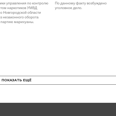
ики управления по контролю
По данному факту возбуждено
отом наркотиков УМВД
уголовное дело.
по Новгородской области
из незаконного оборота
 партию марихуаны.
ПОКАЗАТЬ ЕЩЁ