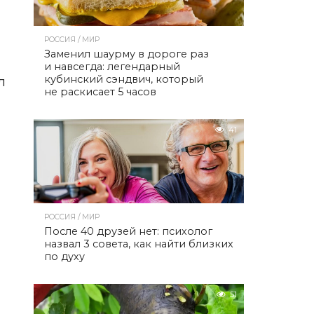
РОССИЯ / МИР
Заменил шаурму в дороге раз
и навсегда: легендарный
кубинский сэндвич, который
л
не раскисает 5 часов
41
РОССИЯ / МИР
После 40 друзей нет: психолог
назвал 3 совета, как найти близких
по духу
51