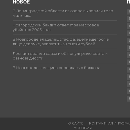
НОВОЕ
П
В Ленинградской области из озера выловили тело
мальчика
Новгородский бандит ответит за массовое
убийство 2003 года
В Новгороде владелец стаффа, вцепившегося в
лицо девочке, заплатит 250 тысяч рублей
Лесная герань в садах и её популярные сорта и
разновидности
В Новгороде женщина сорвалась с балкона
О САЙТЕ
КОНТАКТНАЯ ИНФОРМ
УСЛОВИЯ