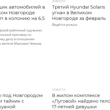
НОВОСТИ
щик автомобилей в
Третий Hyundai Solaris
ком Новгороде
угнан в Великом
т в колонию на 6,5
Новгороде за февраль
Ведётся розыск.
дский районный суд вынес
ельный приговор по
ому делу в отношении
о жителя Максима Чижова.
НОВОСТИ
у под Новгородом
В жилом комплексе
 тайник с
«Луговой» найдено тел
хуаной
17-летней девушки