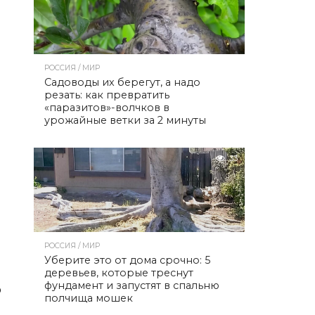
РОССИЯ / МИР
Садоводы их берегут, а надо
резать: как превратить
«паразитов»-волчков в
урожайные ветки за 2 минуты
33
РОССИЯ / МИР
Уберите это от дома срочно: 5
деревьев, которые треснут
фундамент и запустят в спальню
о
полчища мошек