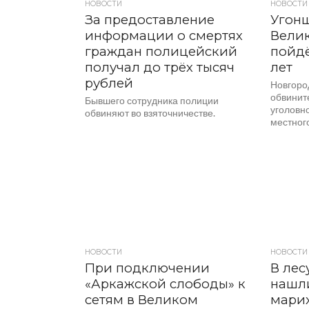
НОВОСТИ
НОВОСТИ
За предоставление
Угон
информации о смертях
Вели
граждан полицейский
пойдё
получал до трёх тысяч
лет
рублей
Новгоро
обвинит
Бывшего сотрудника полиции
уголовн
обвиняют во взяточничестве.
местног
НОВОСТИ
НОВОСТИ
При подключении
В лес
«Аркажской слободы» к
нашли
сетям в Великом
мари