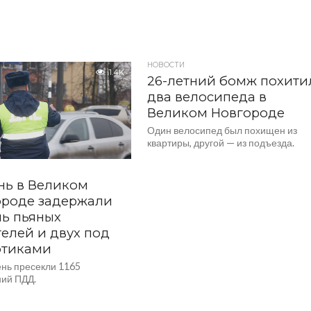
НОВОСТИ
1.4K
26-летний бомж похити
два велосипеда в
Великом Новгороде
Один велосипед был похищен из
квартиры, другой — из подъезда.
нь в Великом
ороде задержали
ь пьяных
елей и двух под
отиками
ень пресекли 1165
ий ПДД.