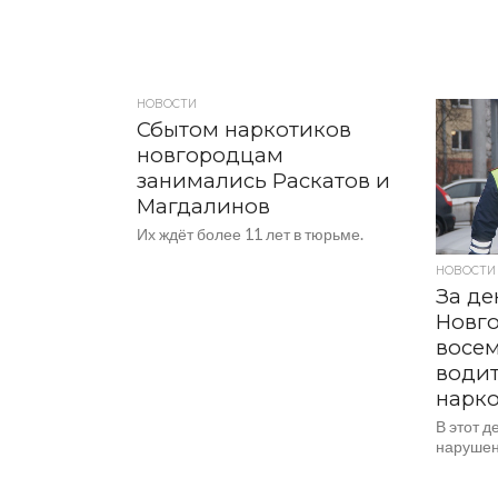
НОВОСТИ
Сбытом наркотиков
новгородцам
занимались Раскатов и
Магдалинов
Их ждёт более 11 лет в тюрьме.
НОВОСТИ
За де
Новг
восем
водит
нарк
В этот д
нарушен