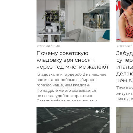
проблему
199
РОССИЯ / МИР
РОССИЯ /
Почему советскую
Забуд
кладовку зря сносят:
супер
через год многие жалеют
италь
делаю
Кладовка или гардероб В нынешнее
время гардеробные выбирают
чем в
гораздо чаще, чем кладовки.
Тихая жи
Но на деле же это оказывается
живут ит
не всегда удобно и практично.
них в до
Сегодня объясним вам почему
обед там
и как это...
394