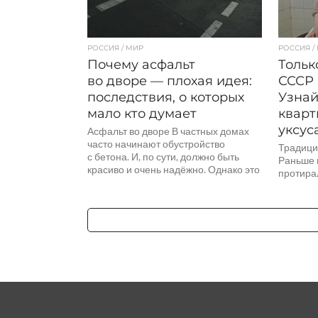
РОССИЯ / МИР
РОССИЯ /
Почему асфальт
Тольк
во дворе — плохая идея:
СССР 
последствия, о которых
Узнай
мало кто думает
кварт
уксус
Асфальт во дворе В частных домах
часто начинают обустройство
Традици
с бетона. И, по сути, должно быть
Раньше 
красиво и очень надёжно. Однако это
протирал
совсем не так, и мы вам расскажем...
пор сама