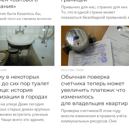
ания»
Привычно для нас, странно для них
То, что в одной стране может
гия быта Казалось бы,
показаться безобидной привычкой, 
кий труд на свежем воздухе
другой же оборачивается крупным
а должен приносить
штрафом или...
ворение и легкую приятную
511
639
ть. Но миллионы людей
 МИР
РОССИЯ / МИР
у в некоторых
Обычная поверка
 до сих пор туалет
счетчика теперь может
ице: история
увеличить платежи: что
изации в городах
изменилось
для владельцев квартир
 на улице Даже сегодня
орых старых домах крупных
Проверка счетчиков В этом году
 можно встретить уличные
внесли изменения в правила учёта
 Чаще всего это здания,
коммунальных ресурсов. Они
нные до войны, где
затрагивают поверку счётчиков вод