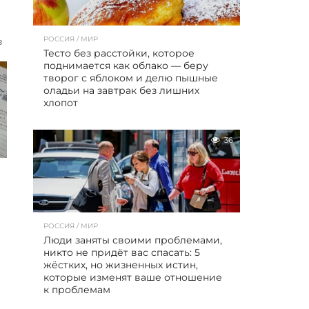
РОССИЯ / МИР
в
Тесто без расстойки, которое
поднимается как облако — беру
творог с яблоком и делю пышные
оладьи на завтрак без лишних
хлопот
36
РОССИЯ / МИР
Люди заняты своими проблемами,
никто не придёт вас спасать: 5
жёстких, но жизненных истин,
которые изменят ваше отношение
к проблемам
ы