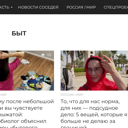
АСТЬ
НОВОСТИ СОСЕДЕЙ
РОССИЯ / МИР
СПЕЦПРОЕ
БЫТ
133
246
 МИР
РОССИЯ / МИР
у после небольшой
То, что для нас норма,
и вы чувствуете
для них — подсудное
выжатой:
дело: 5 вещей, которые я
биолог объяснил
больше не делаю за
ен «бытового
границей