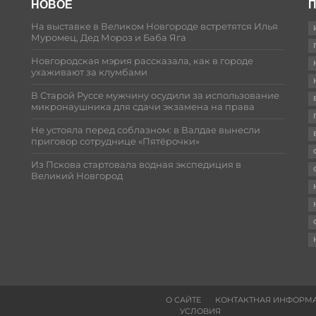
НОВОЕ
П
На выставке в Великом Новгороде встретятся Илья
Муромец, Дед Мороз и Баба Яга
Новгородская мэрия рассказала, как в городе
ухаживают за клумбами
В Старой Руссе мужчину осудили за использование
микронаушника для сдачи экзамена на права
Не устояла перед соблазном: в Валдае вынесли
приговор сотруднице «Пятёрочки»
Из Пскова стартовала водная экспедиция в
Великий Новгород
О САЙТЕ
КОНТАКТНАЯ ИНФОРМ
УСЛОВИЯ