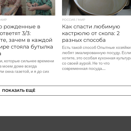
 МИР
РОССИЯ / МИР
о рожденные в
Как спасти любимую
ответят 3/3:
кастрюлю от скола: 2
те, зачем в каждой
разных способа
ире стояла бутылка
Есть такой способ Опытные хозяйки
а
любят эмалированную посуду. Есл
хотите, это особая кухонная культур
и, которые сильнее времени
со своей аурой. Не то что
в моем доме всегда
современная посуда....
и окна газетой, и я до сих
 так делаю. Хотя сейчас...
ПОКАЗАТЬ ЕЩЁ