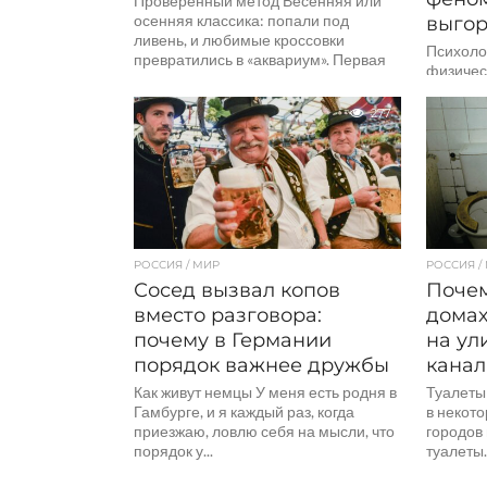
Проверенный метод Весенняя или
осенняя классика: попали под
выгор
ливень, и любимые кроссовки
Психоло
превратились в «аквариум». Первая
физичес
реакция — сунуть их на горячую...
или дом
удовлет
277
усталос
после...
РОССИЯ / МИР
РОССИЯ /
Сосед вызвал копов
Почем
вместо разговора:
домах
почему в Германии
на ул
порядок важнее дружбы
канал
Как живут немцы У меня есть родня в
Туалеты
Гамбурге, и я каждый раз, когда
в некот
приезжаю, ловлю себя на мысли, что
городов
порядок у...
туалеты.
построе