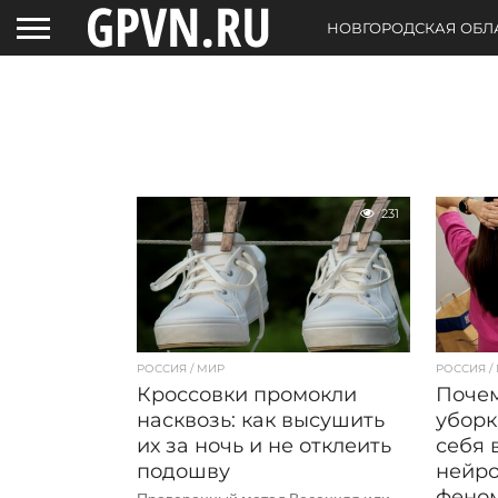
НОВГОРОДСКАЯ ОБЛ
231
РОССИЯ / МИР
РОССИЯ /
Кроссовки промокли
Почем
насквозь: как высушить
уборк
их за ночь и не отклеить
себя 
подошву
нейро
феном