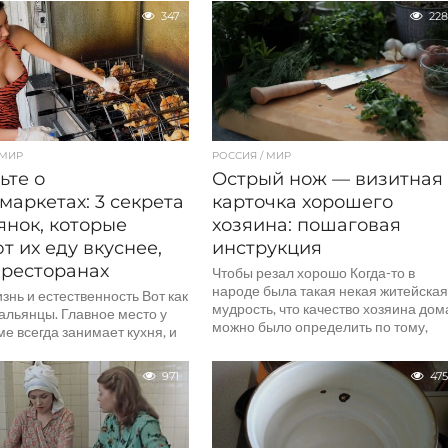
...
и тепла. Теперь вы не сможете
347
228
доказать исправность прибора
простым...
 МИР
РОССИЯ / МИР
ьте о
Острый нож — визитная
маркетах: 3 секрета
карточка хорошего
янок, которые
хозяина: пошаговая
т их еду вкуснее,
инструкция
 ресторанах
Чтобы резал хорошо Когда-то в
народе была такая некая житейска
знь и естественность Вот как
мудрость, что качество хозяина дом
альянцы. Главное место у
можно было определить по тому,
ме всегда занимает кухня, и
насколько заточены...
 — не...
971
475