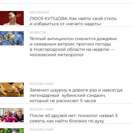
АВТОРСКОЕ
67
ЛЮСЯ КУПЦОВА. Как найти свой стиль
и избавиться от «нечего надеть»
НОВОСТИ
83
Тёплый антициклон сменится дождями
и северным ветром: прогноз погоды
в Новгородской области на неделю —
московский метеоролог
РОССИЯ / МИР
53
Заменил шаурму в дороге раз и навсегда:
легендарный кубинский сэндвич,
который не раскисает 5 часов
РОССИЯ / МИР
26
После 40 друзей нет: психолог назвал 3
совета, как найти близких по духу
РОССИЯ / МИР
27