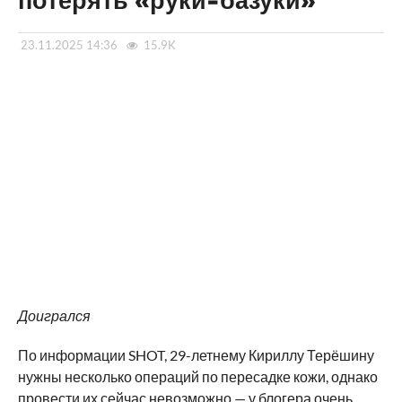
потерять «руки-базуки»
23.11.2025 14:36
15.9K
Доигрался
По информации SHOT, 29-летнему Кириллу Терёшину
нужны несколько операций по пересадке кожи, однако
провести их сейчас невозможно — у блогера очень