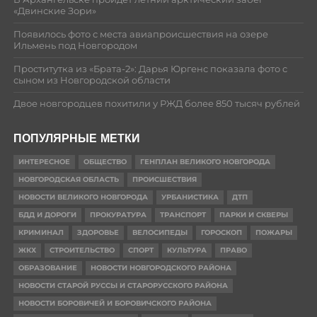
«Двинские Зори»
Появилось фото с места авиапроисшествия на озере
Ильмень под Новгородом
Проститутка из «Брата-2»: Дарья Юргенс показала фото с
сыном из Новгородской области
Двое новгородцев похитили у РЖД более 850 тысяч рублей
ПОПУЛЯРНЫЕ МЕТКИ
ИНТЕРЕСНОЕ
ОБЩЕСТВО
ГЕНПЛАН ВЕЛИКОГО НОВГОРОДА
НОВГОРОДСКАЯ ОБЛАСТЬ
ПРОИСШЕСТВИЯ
НОВОСТИ ВЕЛИКОГО НОВГОРОДА
УРБАНИСТИКА
ДТП
БДД И ДОРОГИ
ПРОКУРАТУРА
ТРАНСПОРТ
ПАРКИ И СКВЕРЫ
КРИМИНАЛ
ЗДОРОВЬЕ
ВЕЛОСИПЕДЫ
ГОРОСКОП
ПОЖАРЫ
ЖКХ
СТРОИТЕЛЬСТВО
СПОРТ
КУЛЬТУРА
ПРАВО
ОБРАЗОВАНИЕ
НОВОСТИ НОВГОРОДСКОГО РАЙОНА
НОВОСТИ СТАРОЙ РУССЫ И СТАРОРУССКОГО РАЙОНА
НОВОСТИ БОРОВИЧЕЙ И БОРОВИЧСКОГО РАЙОНА