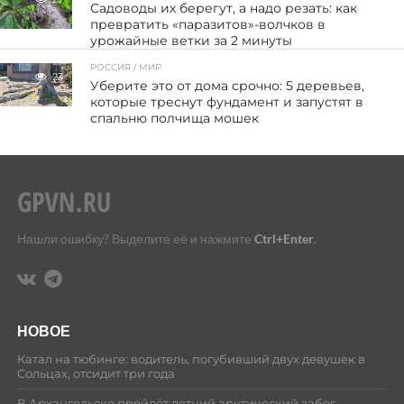
Садоводы их берегут, а надо резать: как
превратить «паразитов»-волчков в
урожайные ветки за 2 минуты
РОССИЯ / МИР
23
Уберите это от дома срочно: 5 деревьев,
которые треснут фундамент и запустят в
спальню полчища мошек
Нашли ошибку? Выделите её и нажмите
Ctrl+Enter
.
НОВОЕ
Катал на тюбинге: водитель, погубивший двух девушек в
Сольцах, отсидит три года
В Архангельске пройдёт летний арктический забег