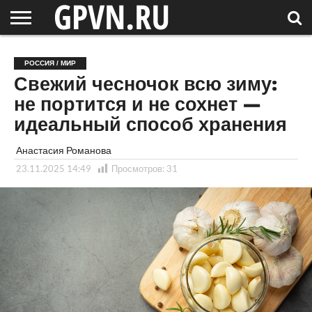
НОВГОРОДСКАЯ
ОБЛАСТЬ
НОВОСТИ
РОССИЯ
СПЕЦПРОЕКТЫ
БЛОГ
СТАТЬИ
ФОТОРЕПОРТАЖИ
ИНТЕРВЬЮ
ОБЪЕКТЫ
ПОДБОРКИ
РОССИЯ / МИР
СОСЕДЕЙ
/ МИР
Свежий чесночок всю зиму:
не портится и не сохнет —
идеальный способ хранения
Анастасия Романова
23.11.2025 14:49
Просмотров:
31