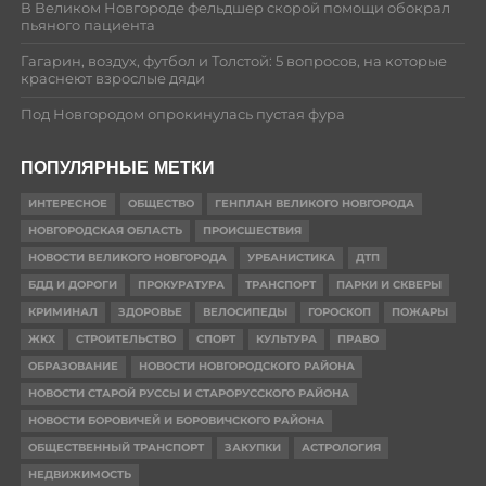
В Великом Новгороде фельдшер скорой помощи обокрал
пьяного пациента
Гагарин, воздух, футбол и Толстой: 5 вопросов, на которые
краснеют взрослые дяди
Под Новгородом опрокинулась пустая фура
ПОПУЛЯРНЫЕ МЕТКИ
ИНТЕРЕСНОЕ
ОБЩЕСТВО
ГЕНПЛАН ВЕЛИКОГО НОВГОРОДА
НОВГОРОДСКАЯ ОБЛАСТЬ
ПРОИСШЕСТВИЯ
НОВОСТИ ВЕЛИКОГО НОВГОРОДА
УРБАНИСТИКА
ДТП
БДД И ДОРОГИ
ПРОКУРАТУРА
ТРАНСПОРТ
ПАРКИ И СКВЕРЫ
КРИМИНАЛ
ЗДОРОВЬЕ
ВЕЛОСИПЕДЫ
ГОРОСКОП
ПОЖАРЫ
ЖКХ
СТРОИТЕЛЬСТВО
СПОРТ
КУЛЬТУРА
ПРАВО
ОБРАЗОВАНИЕ
НОВОСТИ НОВГОРОДСКОГО РАЙОНА
НОВОСТИ СТАРОЙ РУССЫ И СТАРОРУССКОГО РАЙОНА
НОВОСТИ БОРОВИЧЕЙ И БОРОВИЧСКОГО РАЙОНА
ОБЩЕСТВЕННЫЙ ТРАНСПОРТ
ЗАКУПКИ
АСТРОЛОГИЯ
НЕДВИЖИМОСТЬ