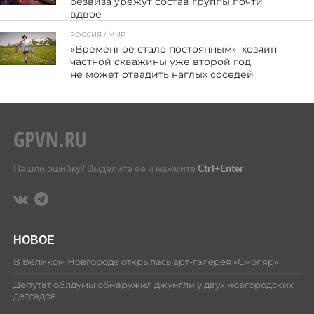
безвиза урежут состав группы почти
вдвое
РОССИЯ / МИР
272
«Временное стало постоянным»: хозяин
частной скважины уже второй год
не может отвадить наглых соседей
Нашли ошибку? Выделите её и нажмите
Ctrl+Enter
.
НОВОЕ
В Великом Новгороде открылась арт-галерея «Смоляр»
Депутат облдумы обнаружил джунгли у двух новгородских
детсадов