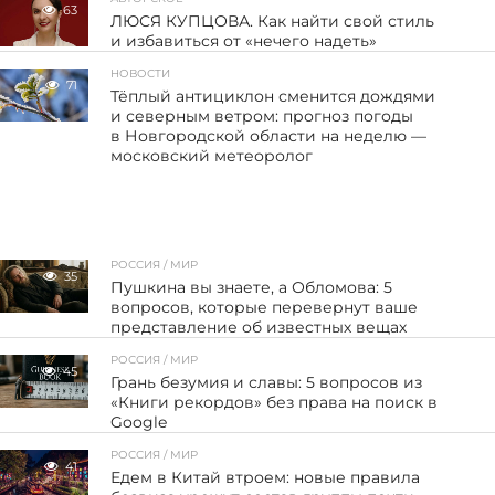
63
ЛЮСЯ КУПЦОВА. Как найти свой стиль
и избавиться от «нечего надеть»
НОВОСТИ
71
Тёплый антициклон сменится дождями
и северным ветром: прогноз погоды
в Новгородской области на неделю —
московский метеоролог
РОССИЯ / МИР
35
Пушкина вы знаете, а Обломова: 5
вопросов, которые перевернут ваше
представление об известных вещах
РОССИЯ / МИР
45
Грань безумия и славы: 5 вопросов из
«Книги рекордов» без права на поиск в
Google
РОССИЯ / МИР
41
Едем в Китай втроем: новые правила