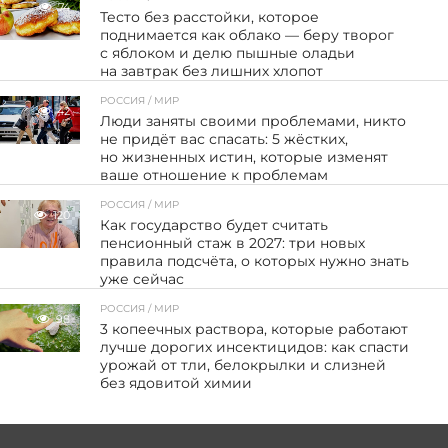
74
Тесто без расстойки, которое
поднимается как облако — беру творог
с яблоком и делю пышные оладьи
на завтрак без лишних хлопот
РОССИЯ / МИР
42
Люди заняты своими проблемами, никто
не придёт вас спасать: 5 жёстких,
но жизненных истин, которые изменят
ваше отношение к проблемам
РОССИЯ / МИР
120
Как государство будет считать
пенсионный стаж в 2027: три новых
правила подсчёта, о которых нужно знать
уже сейчас
РОССИЯ / МИР
98
3 копеечных раствора, которые работают
лучше дорогих инсектицидов: как спасти
урожай от тли, белокрылки и слизней
без ядовитой химии