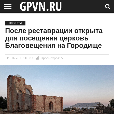
НОВГОРОДСКАЯ
ОБЛАСТЬ
НОВОСТИ
РОССИЯ
СПЕЦПРОЕКТЫ
БЛОГ
СТАТЬИ
ФОТОРЕПОРТАЖИ
ИНТЕРВЬЮ
ОБЪЕКТЫ
ПОДБОРКИ
НОВОСТИ
СОСЕДЕЙ
/ МИР
После реставрации открыта
для посещения церковь
Благовещения на Городище
01.04.2019 10:37
Просмотров:
6