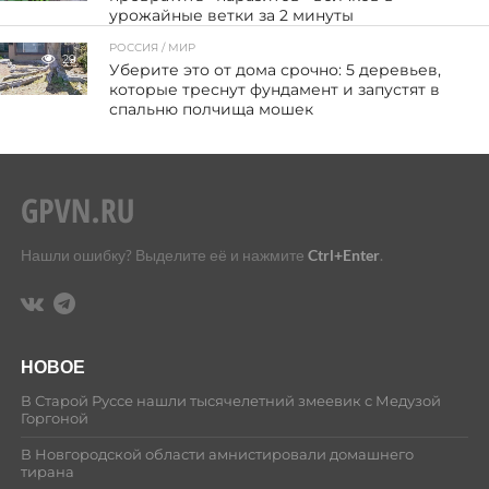
урожайные ветки за 2 минуты
РОССИЯ / МИР
29
Уберите это от дома срочно: 5 деревьев,
которые треснут фундамент и запустят в
спальню полчища мошек
Нашли ошибку? Выделите её и нажмите
Ctrl+Enter
.
НОВОЕ
В Старой Руссе нашли тысячелетний змеевик с Медузой
Горгоной
В Новгородской области амнистировали домашнего
тирана