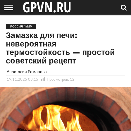
НОВГОРОДСКАЯ
ОБЛАСТЬ
НОВОСТИ
РОССИЯ
СПЕЦПРОЕКТЫ
БЛОГ
СТАТЬИ
ФОТОРЕПОРТАЖИ
ИНТЕРВЬЮ
ОБЪЕКТЫ
ПОДБОРКИ
РОССИЯ / МИР
СОСЕДЕЙ
/ МИР
Замазка для печи:
невероятная
термостойкость — простой
советский рецепт
Анастасия Романова
19.11.2025 03:15
Просмотров:
12