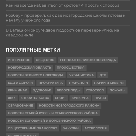
Как навсегда избавиться от кротов? 4 простых способа
Розбаум проверил, как две новгородские школы готовы к
началу учебного года
В Батецком округе двое подростков перевернулись на
квадроцикле
ПОПУЛЯРНЫЕ МЕТКИ
ИНТЕРЕСНОЕ
ОБЩЕСТВО
ГЕНПЛАН ВЕЛИКОГО НОВГОРОДА
НОВГОРОДСКАЯ ОБЛАСТЬ
ПРОИСШЕСТВИЯ
НОВОСТИ ВЕЛИКОГО НОВГОРОДА
УРБАНИСТИКА
ДТП
БДД И ДОРОГИ
ПРОКУРАТУРА
ТРАНСПОРТ
ПАРКИ И СКВЕРЫ
КРИМИНАЛ
ЗДОРОВЬЕ
ВЕЛОСИПЕДЫ
ГОРОСКОП
ПОЖАРЫ
ЖКХ
СТРОИТЕЛЬСТВО
СПОРТ
КУЛЬТУРА
ПРАВО
ОБРАЗОВАНИЕ
НОВОСТИ НОВГОРОДСКОГО РАЙОНА
НОВОСТИ СТАРОЙ РУССЫ И СТАРОРУССКОГО РАЙОНА
НОВОСТИ БОРОВИЧЕЙ И БОРОВИЧСКОГО РАЙОНА
ОБЩЕСТВЕННЫЙ ТРАНСПОРТ
ЗАКУПКИ
АСТРОЛОГИЯ
НЕДВИЖИМОСТЬ