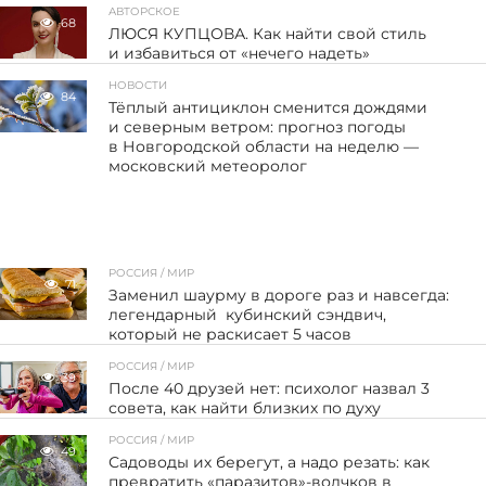
АВТОРСКОЕ
68
ЛЮСЯ КУПЦОВА. Как найти свой стиль
и избавиться от «нечего надеть»
НОВОСТИ
84
Тёплый антициклон сменится дождями
и северным ветром: прогноз погоды
в Новгородской области на неделю —
московский метеоролог
РОССИЯ / МИР
71
Заменил шаурму в дороге раз и навсегда:
легендарный кубинский сэндвич,
который не раскисает 5 часов
РОССИЯ / МИР
39
После 40 друзей нет: психолог назвал 3
совета, как найти близких по духу
РОССИЯ / МИР
49
Садоводы их берегут, а надо резать: как
превратить «паразитов»-волчков в