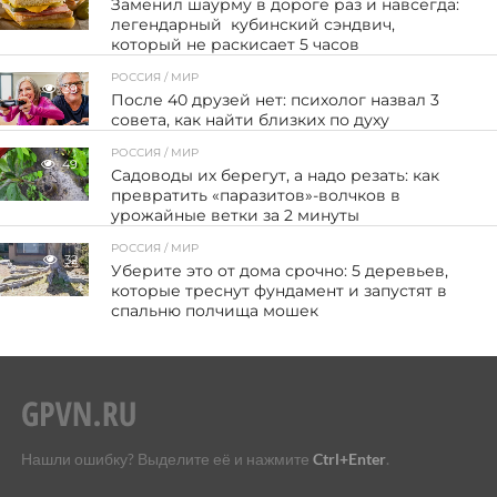
Заменил шаурму в дороге раз и навсегда:
легендарный кубинский сэндвич,
который не раскисает 5 часов
РОССИЯ / МИР
39
После 40 друзей нет: психолог назвал 3
совета, как найти близких по духу
РОССИЯ / МИР
49
Садоводы их берегут, а надо резать: как
превратить «паразитов»-волчков в
урожайные ветки за 2 минуты
РОССИЯ / МИР
32
Уберите это от дома срочно: 5 деревьев,
которые треснут фундамент и запустят в
спальню полчища мошек
Нашли ошибку? Выделите её и нажмите
Ctrl+Enter
.