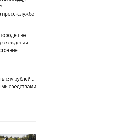
е
в пресс-службе
вгородец не
прохождении
стояние
тысяч рублей с
ыми средствами