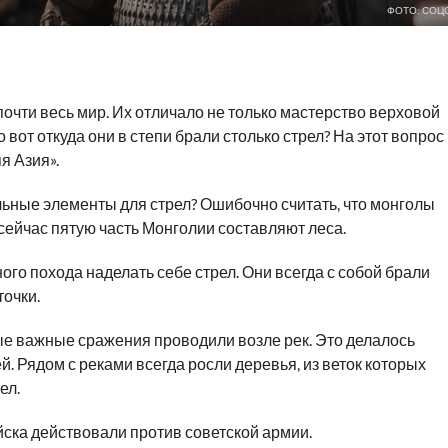
ФОТО: СОЦ
очти весь мир. Их отличало не только мастерство верховой
о вот откуда они в степи брали столько стрел? На этот вопрос
я Азия».
альные элементы для стрел? Ошибочно считать, что монголы
 сейчас пятую часть Монголии составляют леса.
ого похода наделать себе стрел. Они всегда с собой брали
точки.
ые важные сражения проводили возле рек. Это делалось
й. Рядом с реками всегда росли деревья, из веток которых
ел.
ойска действовали против советской армии.