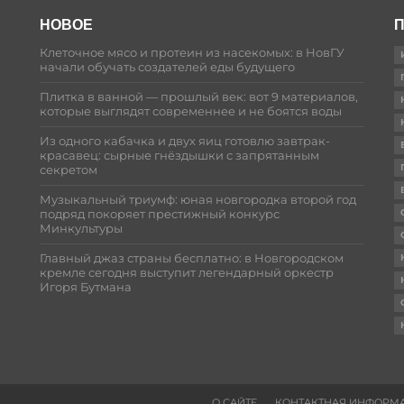
НОВОЕ
П
Клеточное мясо и протеин из насекомых: в НовГУ
начали обучать создателей еды будущего
Плитка в ванной — прошлый век: вот 9 материалов,
которые выглядят современнее и не боятся воды
Из одного кабачка и двух яиц готовлю завтрак-
красавец: сырные гнёздышки с запрятанным
секретом
Музыкальный триумф: юная новгородка второй год
подряд покоряет престижный конкурс
Минкультуры
Главный джаз страны бесплатно: в Новгородском
кремле сегодня выступит легендарный оркестр
Игоря Бутмана
О САЙТЕ
КОНТАКТНАЯ ИНФОРМ