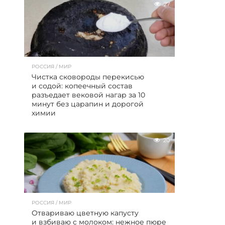
27
РОССИЯ / МИР
Чистка сковороды перекисью
и содой: копеечный состав
разъедает вековой нагар за 10
минут без царапин и дорогой
химии
20
РОССИЯ / МИР
Отвариваю цветную капусту
и взбиваю с молоком: нежное пюре