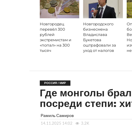
Новгородец
Новгородского
Оп
перевёл 300
бизнесмена
бо
рублей
Владислава
Ве
экстремистам и
Букетова
Но
«попал» на 300
оштрафовали за
из
тысяч
уход от налогов
не
РОССИЯ / МИР
Где монголы брал
посреди степи: х
Рамиль Самиров
14.11.2025 14:02
3.2K