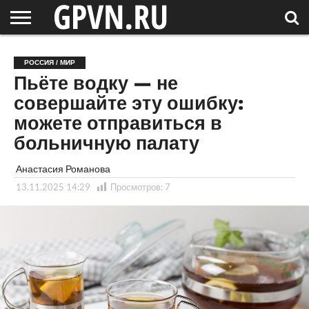
НОВГОРОДСКАЯ
ОБЛАСТЬ
НОВОСТИ
РОССИЯ
СПЕЦПРОЕКТЫ
БЛОГ
СТАТЬИ
ФОТОРЕПОРТАЖИ
ИНТЕРВЬЮ
ОБЪЕКТЫ
ПОДБОРКИ
РОССИЯ / МИР
СОСЕДЕЙ
/ МИР
Пьёте водку — не
совершайте эту ошибку:
можете отправиться в
больничную палату
Анастасия Романова
13.11.2025 14:29
Просмотров:
7