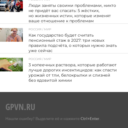
57
Люди заняты своими проблемами, никто
не придёт вас спасать: 5 жёстких,
но жизненных истин, которые изменят
ваше отношение к проблемам
РОССИЯ / МИР
137
Как государство будет считать
пенсионный стаж в 2027: три новых
правила подсчёта, о которых нужно знать
уже сейчас
РОССИЯ / МИР
108
3 копеечных раствора, которые работают
лучше дорогих инсектицидов: как спасти
урожай от тли, белокрылки и слизней
без ядовитой химии
Нашли ошибку? Выделите её и нажмите
Ctrl+Enter
.