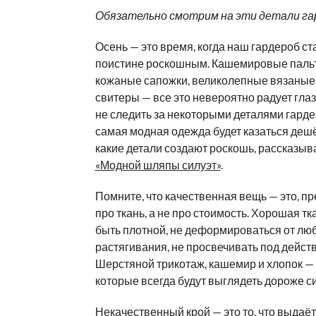
Обязательно смотрим на эти детали га
Осень — это время, когда наш гардероб с
поистине роскошным. Кашемировые паль
кожаные сапожки, великолепные вязаные
свитеры — все это невероятно радует глаз
не следить за некоторыми деталями гарде
самая модная одежда будет казаться дешё
какие детали создают роскошь, рассказыва
«Модной шляпы силуэт»
.
Помните, что качественная вещь — это, пр
про ткань, а не про стоимость. Хорошая т
быть плотной, не деформироваться от лю
растягивания, не просвечивать под дейст
Шерстяной трикотаж, кашемир и хлопок — э
которые всегда будут выглядеть дороже си
Некачественный крой — это то, что выда