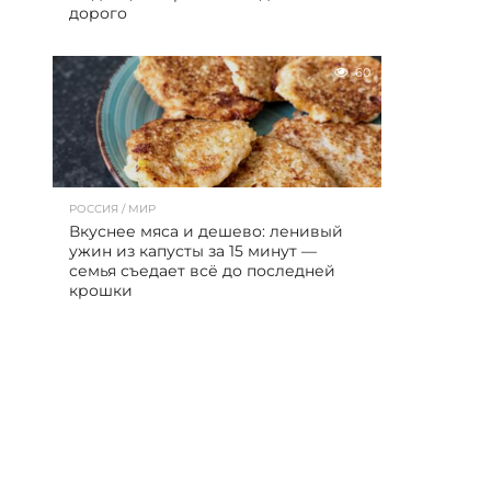
дорого
60
РОССИЯ / МИР
Вкуснее мяса и дешево: ленивый
ужин из капусты за 15 минут —
семья съедает всё до последней
крошки