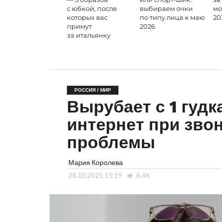
с юбкой, после
выбираем очки
мо
которых вас
по типу лица к маю
20
примут
2026
за итальянку
РОССИЯ / МИР
Вырубает с 1 гудк
интернет при зво
проблемы
Мария Королева
28.10.2025 15:19
6.4K