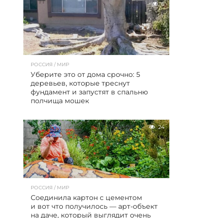
6
РОССИЯ / МИР
Уберите это от дома срочно: 5
деревьев, которые треснут
фундамент и запустят в спальню
полчища мошек
24
РОССИЯ / МИР
Соединила картон с цементом
и вот что получилось — арт-объект
на даче, который выглядит очень