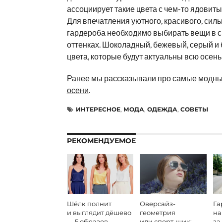
ассоциирует такие цвета с чем-то ядовиты
Для впечатления уютного, красивого, силь
гардероба необходимо выбирать вещи в 
оттенках. Шоколадный, бежевый, серый и
цвета, которые будут актуальны всю осень
Ранее мы рассказывали про самые
модны
осени
.
ИНТЕРЕСНОЕ
,
МОДА
,
ОДЕЖДА
,
СОВЕТЫ
РЕКОМЕНДУЕМОЕ
Шёлк полнит
Оверсайз-
Га
и выглядит дёшево
геометрия
на
— 5 образов
или спорт-шик:
за