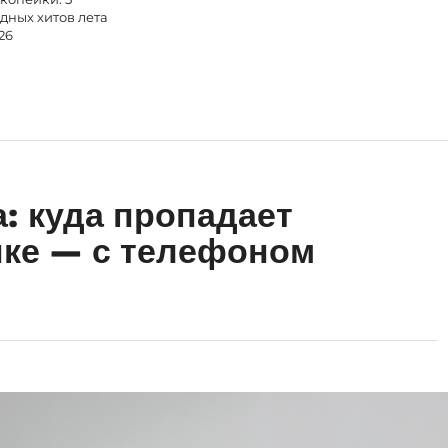
дных хитов лета
26
а: куда пропадает
нке — с телефоном