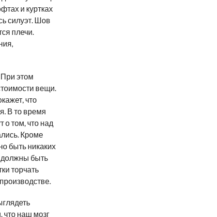
офтах и куртках
сь силуэт. Шов
ся плечи.
ния,
 При этом
стоимости вещи.
кажет, что
. В то время
 о том, что над
лись. Кроме
но быть никаких
ц должны быть
тки торчать
 производстве.
ыглядеть
, что наш мозг