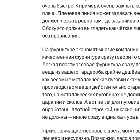
очень быстро. К примеру, очень важны в к
плечи. Плечевая линия может задавать ве
должен лежать ровно там, где заканчивают
Сбоку это должно выглядеть как чёткая ли
без провисания.
На фурнитуре экономят многие компании.
качественная фурнитура сразу говорит о 
Лёгкая пластмассовая фурнитура сразу по
вещь из вашего гардероба крайне дешёвая
как весомые металлические пуговки скажут
производством вещи действительно стара
того, на металлических пуговицах не долж
царапин и сколов. А вот петли для пугови
обработаны плотной строчкой, никакие ни
не должны — иначе сразу видна халтура в
Яркие, кричащие, неоновые цвета могут в
дёшево и несуразно. Возможно, дело в том