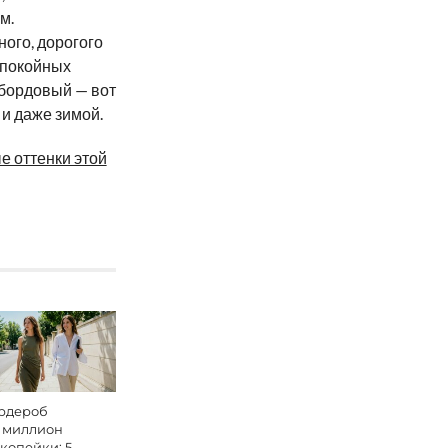
м.
ного, дорогого
спокойных
 бордовый — вот
 и даже зимой.
е оттенки этой
рдероб
 миллион
 копейки: 5