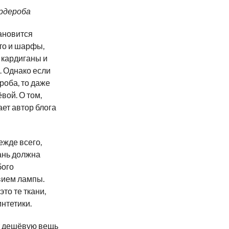
рдероба
тановится
то и шарфы,
 кардиганы и
. Однако если
роба, то даже
вой. О том,
ет автор блога
ежде всего,
кань должна
бого
вием лампы.
то те ткани,
нтетики.
ёт дешёвую вещь