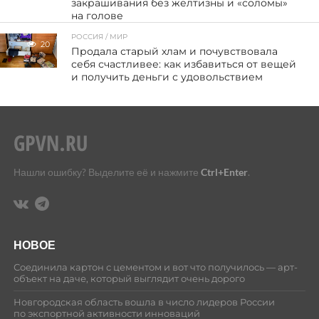
закрашивания без желтизны и «соломы»
на голове
РОССИЯ / МИР
20
Продала старый хлам и почувствовала
себя счастливее: как избавиться от вещей
и получить деньги с удовольствием
Нашли ошибку? Выделите её и нажмите
Ctrl+Enter
.
НОВОЕ
Соединила картон с цементом и вот что получилось — арт-
объект на даче, который выглядит очень дорого
Новгородская область вошла в число лидеров России
по экспортной активности инноваций