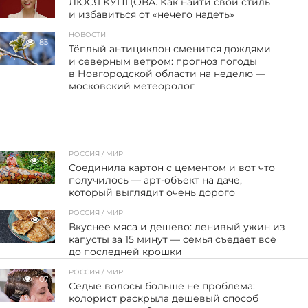
ЛЮСЯ КУПЦОВА. Как найти свой стиль
и избавиться от «нечего надеть»
НОВОСТИ
83
Тёплый антициклон сменится дождями
и северным ветром: прогноз погоды
в Новгородской области на неделю —
московский метеоролог
РОССИЯ / МИР
6
Соединила картон с цементом и вот что
получилось — арт-объект на даче,
который выглядит очень дорого
РОССИЯ / МИР
7
Вкуснее мяса и дешево: ленивый ужин из
капусты за 15 минут — семья съедает всё
до последней крошки
РОССИЯ / МИР
107
Седые волосы больше не проблема:
колорист раскрыла дешевый способ