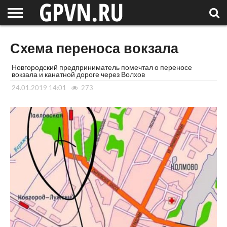
НОВГОРОДСКАЯ
ОБЛАСТЬ
НОВОСТИ
РОССИЯ
СПЕЦПРОЕКТЫ
БЛОГ
СТАТЬИ
ФОТОРЕПОРТАЖИ
ИНТЕРВЬЮ
ОБЪЕКТЫ
ПОДБОРКИ
Схема переноса вокзала
СОСЕДЕЙ
/ МИР
Новгородский предприниматель помечтал о переносе
вокзала и канатной дороге через Волхов
24.01.2019 14:01
273