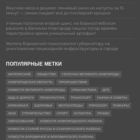
Вкуснее мяса и дешево: ленивый ужин из капусты за 15
минут — семья съедает всё до последней крошки
Ученые получили второй шанс: на Борисоглебском
раскопе в Великом Новгороде нашли топор времён
перестройки храма уникальный артефакт
Житель Боровичей пожаловался губернатору на
уничтожение пешеходной инфраструктуры в городе
ПОПУЛЯРНЫЕ МЕТКИ
ИНТЕРЕСНОЕ
ОБЩЕСТВО
ГЕНПЛАН ВЕЛИКОГО НОВГОРОДА
НОВГОРОДСКАЯ ОБЛАСТЬ
ПРОИСШЕСТВИЯ
НОВОСТИ ВЕЛИКОГО НОВГОРОДА
УРБАНИСТИКА
ДТП
БДД И ДОРОГИ
ПРОКУРАТУРА
ТРАНСПОРТ
ПАРКИ И СКВЕРЫ
КРИМИНАЛ
ЗДОРОВЬЕ
ВЕЛОСИПЕДЫ
ГОРОСКОП
ПОЖАРЫ
ЖКХ
СТРОИТЕЛЬСТВО
СПОРТ
КУЛЬТУРА
ПРАВО
ОБРАЗОВАНИЕ
НОВОСТИ НОВГОРОДСКОГО РАЙОНА
НОВОСТИ СТАРОЙ РУССЫ И СТАРОРУССКОГО РАЙОНА
НОВОСТИ БОРОВИЧЕЙ И БОРОВИЧСКОГО РАЙОНА