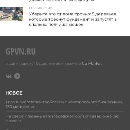
РОССИЯ / МИР
10
Уберите это от дома срочно: 5 деревьев,
которые треснут фундамент и запустят в
спальню полчища мошек
Нашли ошибку? Выделите её и нажмите
Ctrl+Enter
.
НОВОЕ
Трое вымогателей требовали с новгородского бизнесмена
330 миллионов
На озеро Ильмень в Новгородской области аварийно сел
самолёт