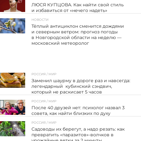
67
ЛЮСЯ КУПЦОВА. Как найти свой стиль
и избавиться от «нечего надеть»
НОВОСТИ
83
Тёплый антициклон сменится дождями
и северным ветром: прогноз погоды
в Новгородской области на неделю —
московский метеоролог
РОССИЯ / МИР
6
Заменил шаурму в дороге раз и навсегда:
легендарный кубинский сэндвич,
который не раскисает 5 часов
РОССИЯ / МИР
4
После 40 друзей нет: психолог назвал 3
совета, как найти близких по духу
РОССИЯ / МИР
10
Садоводы их берегут, а надо резать: как
превратить «паразитов»-волчков в
урожайные ветки за 2 минуты