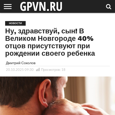
НОВГОРОДСКАЯ
ОБЛАСТЬ
НОВОСТИ
РОССИЯ
СПЕЦПРОЕКТЫ
БЛОГ
СТАТЬИ
ФОТОРЕПОРТАЖИ
ИНТЕРВЬЮ
ОБЪЕКТЫ
ПОДБОРКИ
НОВОСТИ
СОСЕДЕЙ
/ МИР
Ну, здравствуй, сын! В
Великом Новгороде 40%
отцов присутствуют при
рождении своего ребенка
Дмитрий Соколов
20.10.2025 09:30
Просмотров:
18