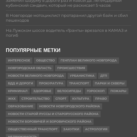
Заменил шаурму в дороге раз и навсегда: легендарный
кубинский сэндвич, который не раскисает 5 часов
В Новгороде мотоциклист протаранил другой байк и сбил
пешеходов
На Лужском шоссе водитель «Гранты» врезался в КАМАЗ и
погиб
ПОПУЛЯРНЫЕ МЕТКИ
ИНТЕРЕСНОЕ
ОБЩЕСТВО
ГЕНПЛАН ВЕЛИКОГО НОВГОРОДА
НОВГОРОДСКАЯ ОБЛАСТЬ
ПРОИСШЕСТВИЯ
НОВОСТИ ВЕЛИКОГО НОВГОРОДА
УРБАНИСТИКА
ДТП
БДД И ДОРОГИ
ПРОКУРАТУРА
ТРАНСПОРТ
ПАРКИ И СКВЕРЫ
КРИМИНАЛ
ЗДОРОВЬЕ
ВЕЛОСИПЕДЫ
ГОРОСКОП
ПОЖАРЫ
ЖКХ
СТРОИТЕЛЬСТВО
СПОРТ
КУЛЬТУРА
ПРАВО
ОБРАЗОВАНИЕ
НОВОСТИ НОВГОРОДСКОГО РАЙОНА
НОВОСТИ СТАРОЙ РУССЫ И СТАРОРУССКОГО РАЙОНА
НОВОСТИ БОРОВИЧЕЙ И БОРОВИЧСКОГО РАЙОНА
ОБЩЕСТВЕННЫЙ ТРАНСПОРТ
ЗАКУПКИ
АСТРОЛОГИЯ
НЕДВИЖИМОСТЬ