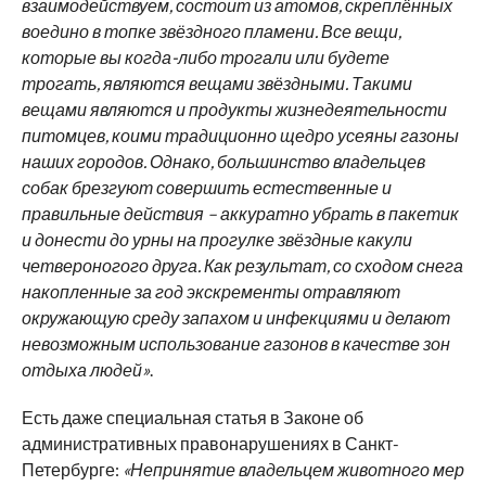
взаимодействуем, состоит из атомов, скреплённых
воедино в топке звёздного пламени. Все вещи,
которые вы когда-либо трогали или будете
трогать, являются вещами звёздными. Такими
вещами являются и продукты жизнедеятельности
питомцев, коими традиционно щедро усеяны газоны
наших городов. Однако, большинство владельцев
собак брезгуют совершить естественные и
правильные действия – аккуратно убрать в пакетик
и донести до урны на прогулке звёздные какули
четвероногого друга. Как результат, со сходом снега
накопленные за год экскременты отравляют
окружающую среду запахом и инфекциями и делают
невозможным использование газонов в качестве зон
отдыха людей»
.
Есть даже специальная статья в Законе об
административных правонарушениях в Санкт-
Петербурге:
«Непринятие владельцем животного мер