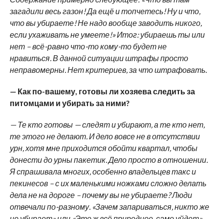
загадили весь газон! Да ещё и топчетесь! Ну и что,
что вы убираете! Не надо вообще заводить никого,
если ухаживать не умеете!» Итог: убираешь ты или
нет – всё-равно что-то кому-то будет не
нравиться. В данной ситуации штрафы просто
неправомерны. Нет критериев, за что штрафовать.
— Как по-вашему, готовы ли хозяева следить за
питомцами и убирать за ними?
— Те кто готовы — следят и убирают, а те кто нет,
те этого не делают. И дело вовсе не в отсутствии
урн, хотя мне приходится обойти квартал, чтобы
донести до урны пакетик. Дело просто в отношении.
Я спрашивала многих, особенно владельцев такс и
пекинесов – с их маленькими ножками сложно делать
дела не на дороге – почему вы не убираете? Люди
отвечали по-разному. «Зачем запариваться, никто же
не убирает» или «Это ж всё природное, само уйдет»,