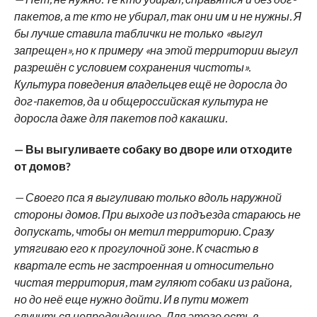
пакетов, а те кто не убирал, так они им и не нужны. Я
бы лучше ставила таблички не только «выгул
запрещен», но к примеру «на этой территории выгул
разрешён с условием сохранения чистоты».
Культура поведения владельцев ещё не доросла до
дог-пакетов, да и общероссийская культура не
доросла даже для пакетов под какашки.
— Вы выгуливаете собаку во дворе или отходите
от домов?
— Своего пса я выгуливаю только вдоль наружной
стороны домов. При выходе из подъезда стараюсь не
допускать, чтобы он метил территорию. Сразу
утягиваю его к прогулочной зоне. К счастью в
квартале есть не застроенная и относительно
чистая территория, там гуляют собаки из района,
но до неё еще нужно дойти. И в пути может
случиться непредвиденное. Для этого есть в