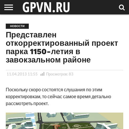
НОВГОРОДСКАЯ
ОБЛАСТЬ
НОВОСТИ
РОССИЯ
СПЕЦПРОЕКТЫ
БЛОГ
СТАТЬИ
ФОТОРЕПОРТАЖИ
ИНТЕРВЬЮ
ОБЪЕКТЫ
ПОДБОРКИ
НОВОСТИ
СОСЕДЕЙ
/ МИР
Представлен
откорректированный проект
парка 1150-летия в
завокзальном районе
11.04.2013 11:55
Просмотров:
83
Поскольку скоро состоятся слушания по этим
корректировкам, то сейчас самое время детально
рассмотреть проект.