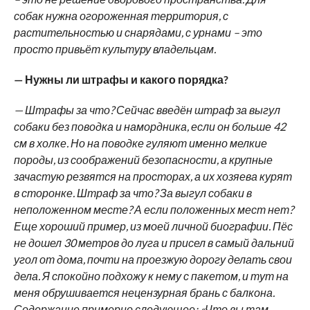
собак нужна огороженная территория, с
растительностью и снарядами, с урнами – это
просто привьёт культуру владельцам.
— Нужны ли штрафы и какого порядка?
— Штрафы за что? Сейчас введён штраф за выгул
собаки без поводка и намордника, если он больше 42
см в холке. Но на поводке гуляют именно мелкие
породы, из соображений безопасности, а крупные
зачастую резвятся на просторах, а их хозяева курят
в сторонке. Штраф за что? За выгул собаки в
неположенном месте? А если положенных мест нет?
Еще хороший пример, из моей личной биографии. Пёс
не дошел 30 метров до луга и присел в самый дальний
угол от дома, почти на проезжую дорогу делать свои
дела. Я спокойно подхожу к нему с пакетом, и тут на
меня обрушивается нецензурная брань с балкона.
Содержание примерно следующее: «Что вы там