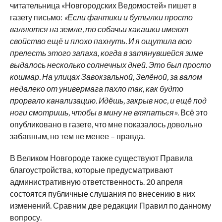
читательница «Новгородских Ведомостей» пишет в
газету письмо:
«Если фантики и бутылки просто
валяются на земле, то собачьи какашки имеют
свойство ещё и плохо пахнуть. И я ощутила всю
прелесть этого запаха, когда в затянувшейся зиме
выдалось несколько солнечных дней. Это был просто
кошмар. На улицах Завокзальной, Зелёной, за валом
недалеко от универмага пахло так, как будто
прорвало канализацию. Идёшь, закрыв нос, и ещё под
ноги смотришь, чтобы в мину не вляпаться»
. Всё это
опубликовано в газете, что мне показалось довольно
забавным, но тем не менее – правда.
В Великом Новгороде также существуют Правила
благоустройства, которые предусматривают
административную ответственность. 20 апреля
состоятся публичные слушания по внесению в них
изменений. Сравним две редакции Правил по данному
вопросу.