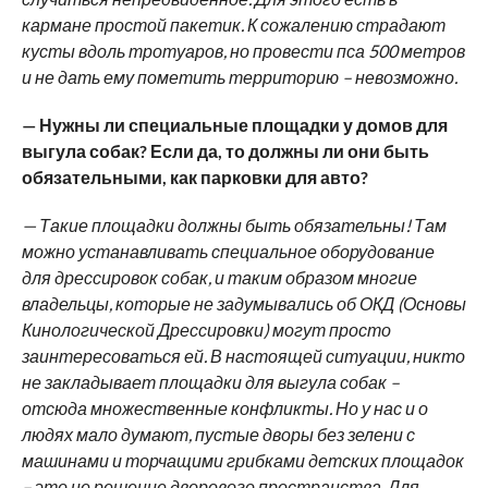
кармане простой пакетик. К сожалению страдают
кусты вдоль тротуаров, но провести пса 500 метров
и не дать ему пометить территорию – невозможно.
— Нужны ли специальные площадки у домов для
выгула собак? Если да, то должны ли они быть
обязательными, как парковки для авто?
— Такие площадки должны быть обязательны! Там
можно устанавливать специальное оборудование
для дрессировок собак, и таким образом многие
владельцы, которые не задумывались об ОКД (Основы
Кинологической Дрессировки) могут просто
заинтересоваться ей. В настоящей ситуации, никто
не закладывает площадки для выгула собак –
отсюда множественные конфликты. Но у нас и о
людях мало думают, пустые дворы без зелени с
машинами и торчащими грибками детских площадок
– это не решение дворового пространства. Для