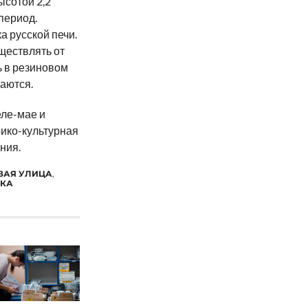
ысотой 2,2
 период.
 русской печи.
ществлять от
ь в резиновом
аются.
ле-мае и
рико-культурная
ния.
ВАЯ УЛИЦА
,
КА