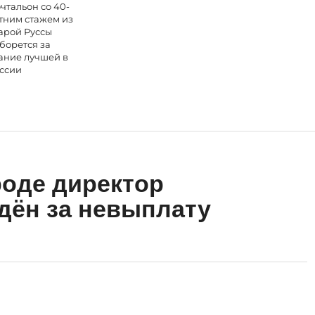
чтальон со 40-
тним стажем из
арой Руссы
борется за
ание лучшей в
ссии
оде директор
дён за невыплату