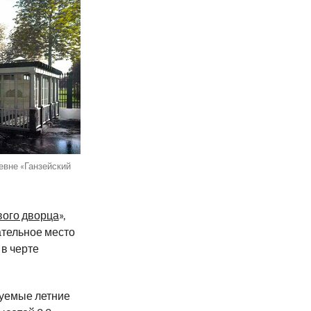
евне «Ганзейский
вого дворца
»,
ательное место
в черте
руемые летние