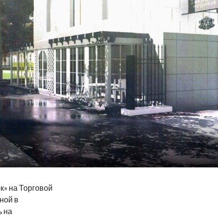
к» на Торговой
ной в
ь на