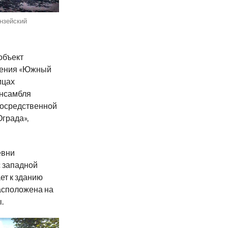
нзейский
объект
ачения «Южный
ицах
ансамбля
епосредственной
Ограда»,
евни
с западной
ет к зданию
расположена на
.