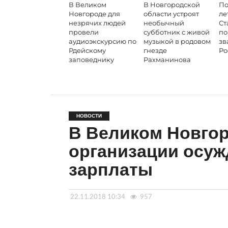
В Великом
В Новгородской
По
Новгороде для
области устроят
ле
незрячих людей
необычный
Ст
провели
субботник с живой
по
аудиоэкскурсию по
музыкой в родовом
зв
Рдейскому
гнезде
Ро
заповеднику
Рахманинова
НОВОСТИ
В Великом Новгор
организации осуж
зарплаты
22.11.2018 10:34
957