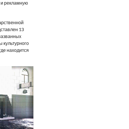
 и рекламную
арственной
дставлен 13
 названных
ы культурного
 где находится