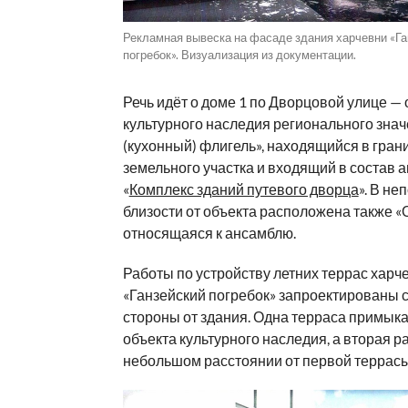
Рекламная вывеска на фасаде здания харчевни «Га
погребок». Визуализация из документации.
Речь идёт о доме 1 по Дворцовой улице — 
культурного наследия регионального зн
(кухонный) флигель», находящийся в гран
земельного участка и входящий в состав 
«
Комплекс зданий путевого дворца
». В н
близости от объекта расположена также «
относящаяся к ансамблю.
Работы по устройству летних террас харч
«Ганзейский погребок» запроектированы 
стороны от здания. Одна терраса примыка
объекта культурного наследия, а вторая 
небольшом расстоянии от первой террасы