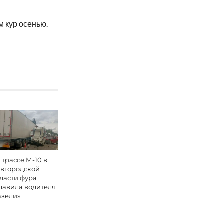
рм кур осенью.
 трассе М-10 в
вгородской
ласти фура
давила водителя
азели»