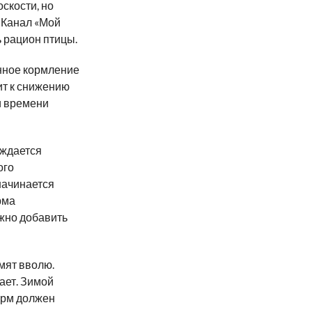
скости, но
 Канал «Мой
ь рацион птицы.
нное кормление
ит к снижению
и времени
уждается
ого
начинается
рма
жно добавить
мят вволю.
ает. Зимой
орм должен