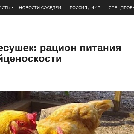
АСТЬ
НОВОСТИ СОСЕДЕЙ
РОССИЯ / МИР
СПЕЦПРОЕ
несушек: рацион питания
йценоскости