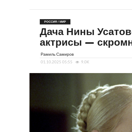
РОССИЯ / МИР
Дача Нины Усатов
актрисы — скромн
Рамиль Самиров
01.10.2025 05:55
9.0K