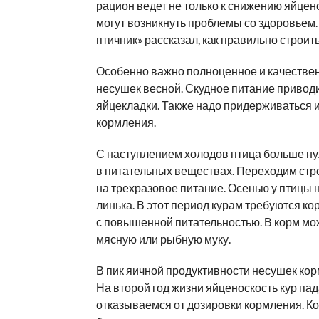
рацион ведет не только к снижению яйцено
могут возникнуть проблемы со здоровьем.
птичник» рассказал, как правильно строит
Особенно важно полноценное и качестве
несушек весной. Скудное питание привод
яйцекладки. Также надо придерживаться 
кормления.
С наступлением холодов птица больше н
в питательных веществах. Переходим стр
на трехразовое питание. Осенью у птицы 
линька. В этот период курам требуются ко
с повышенной питательностью. В корм мо
мясную или рыбную муку.
В пик яичной продуктивности несушек кор
На второй год жизни яйценоскость кур пад
отказываемся от дозировки кормления. К