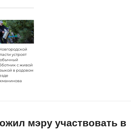
Новгородской
ласти устроят
обычный
бботник с живой
зыкой в родовом
езде
хманинова
ожил мэру участвовать в