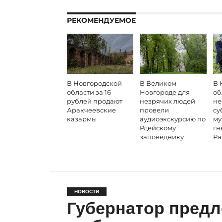
РЕКОМЕНДУЕМОЕ
В Новгородской
В Великом
В 
области за 16
Новгороде для
об
рублей продают
незрячих людей
не
Аракчеевские
провели
су
казармы
аудиоэкскурсию по
му
Рдейскому
гн
заповеднику
Ра
НОВОСТИ
Губернатор предл