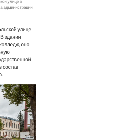
кой улице в
ра администрации
ольской улице
 В здании
колледж, оно
ьную
сударственной
в состав
а.