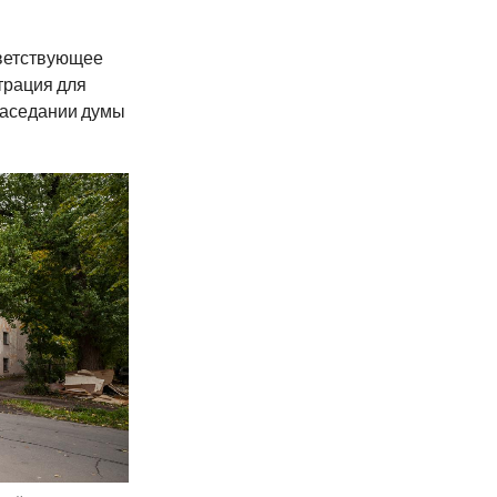
тветствующее
трация для
заседании думы