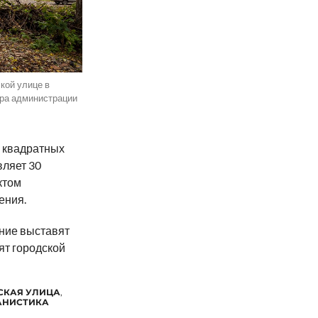
кой улице в
тра администрации
 квадратных
вляет 30
ктом
ения.
ние выставят
ят городской
СКАЯ УЛИЦА
,
АНИСТИКА