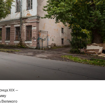
онца XIX —
амму
 Великого