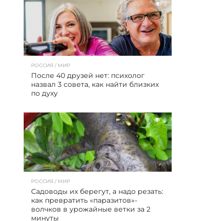
2
РОССИЯ / МИР
После 40 друзей нет: психолог
назвал 3 совета, как найти близких
по духу
8
РОССИЯ / МИР
Садоводы их берегут, а надо резать:
как превратить «паразитов»-
волчков в урожайные ветки за 2
минуты