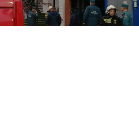
спетчерскую службу спасения поступило сообщение о пожаре
к” в Западном районе Великого Новгорода.
 центру направили более 10 единиц техники. Как
ожарных расчётов в кафе наблюдалось сильное
ей торгового центра незамедлительно эвакуировали.