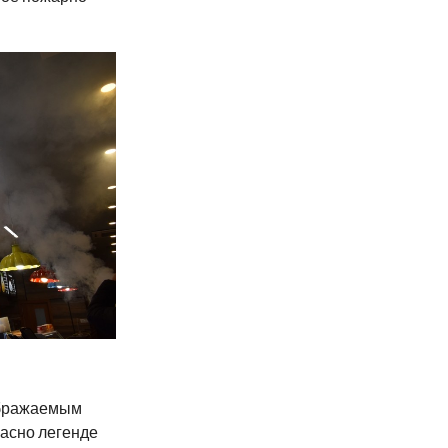
ображаемым
ласно легенде