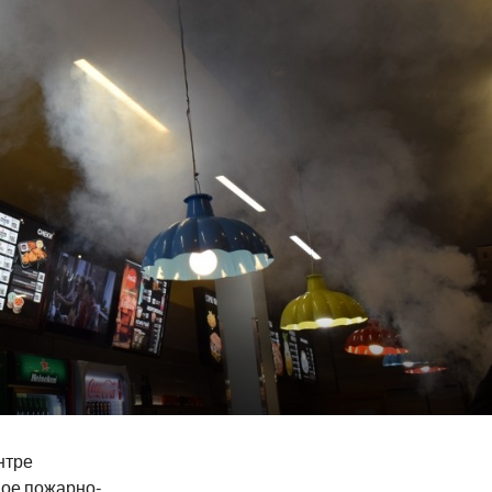
нтре
ое пожарно-