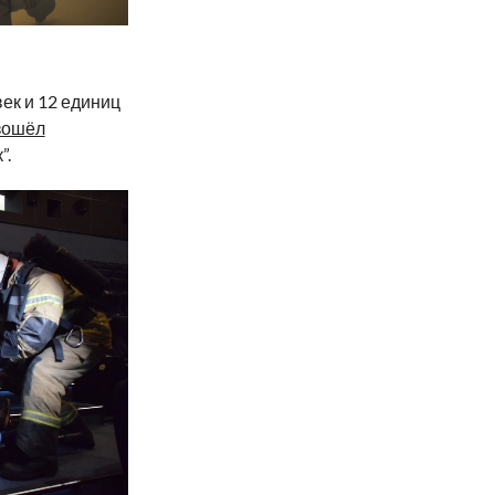
ек и 12 единиц
зошёл
”.