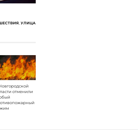
ШЕСТВИЯ
,
УЛИЦА
Новгородской
ласти отменили
обый
отивопожарный
ежим