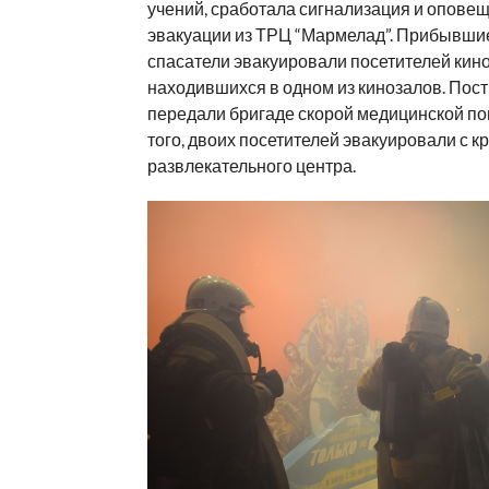
учений, сработала сигнализация и опове
эвакуации из ТРЦ “Мармелад”. Прибывшие
спасатели эвакуировали посетителей кино
находившихся в одном из кинозалов. Пос
передали бригаде скорой медицинской п
того, двоих посетителей эвакуировали с к
развлекательного центра.