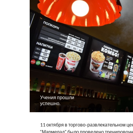
Учения прошли
успешно.
11 октября в торгово-развлекательном це
“Мармелад” было проведено тренировочн