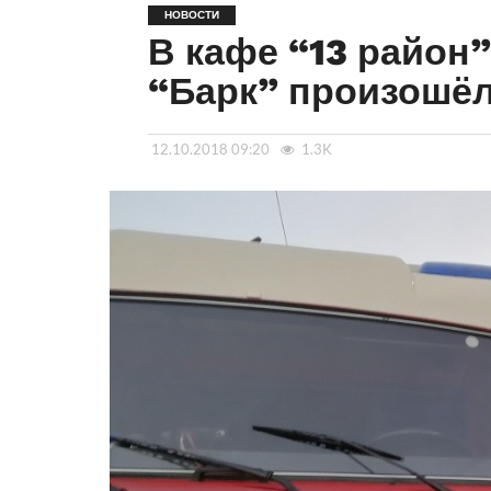
НОВОСТИ
В кафе “13 район”
“Барк” произошё
12.10.2018 09:20
1.3K