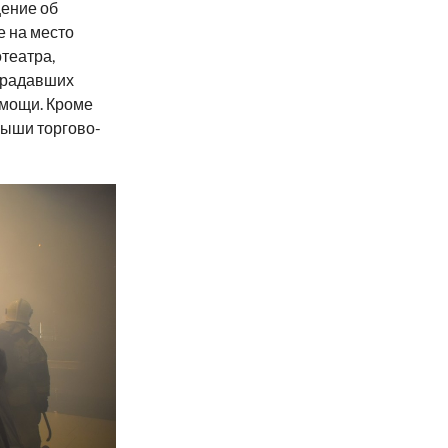
щение об
 на место
театра,
традавших
омощи. Кроме
рыши торгово-