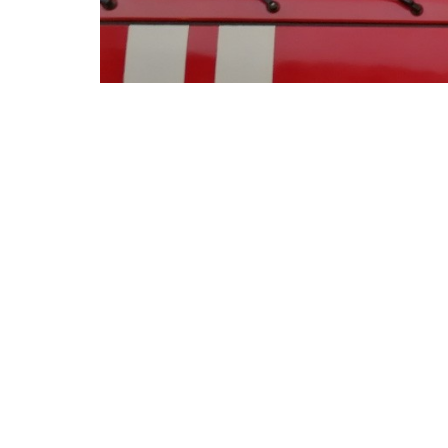
Никто не погиб и не
пострадал.
11 октября в 17:35 в единую дежурно-ди
в кафе “13 район” в торговом центре “Бар
Для ликвидации происшествия к торговому
рассказали в МЧС, на момент прибытия п
задымление. Сотрудников и 170 посетител