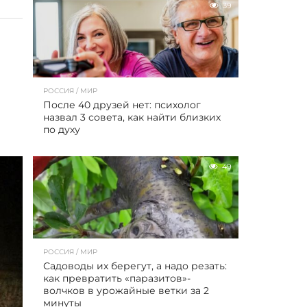
39
РОССИЯ / МИР
После 40 друзей нет: психолог
назвал 3 совета, как найти близких
по духу
49
РОССИЯ / МИР
Садоводы их берегут, а надо резать:
как превратить «паразитов»-
волчков в урожайные ветки за 2
минуты