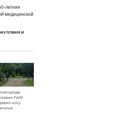
50-летняя
ой медицинской
ОКУЛОВКИ И
Новгороде
узовик FAW
давил ногу
жчине