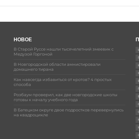
НОВОЕ
П
В Старой Руссе нашли тысячелетний змеевик с
Медузой Горгоной
В Новгородской области амнистировали
домашнего тирана
Как навсегда избавиться от кротов? 4 простых
способа
Розбаум проверил, как две новгородские школы
готовы к началу учебного года
В Батецком округе двое подростков перевернулись
на квадроцикле