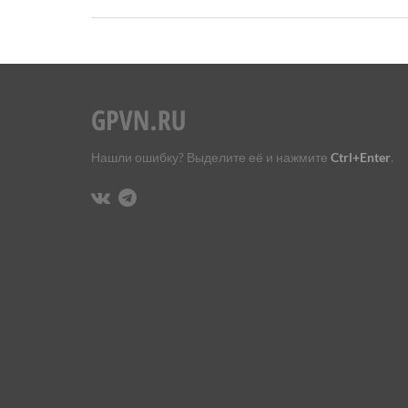
Нашли ошибку? Выделите её и нажмите
Ctrl+Enter
.