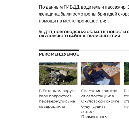
По данным ГИБДД, водитель и пассажир, 
женщина, были осмотрены бригадой скор
помощи на месте происшествия.
ДТП
,
НОВГОРОДСКАЯ ОБЛАСТЬ
,
НОВОСТИ 
ОКУЛОВСКОГО РАЙОНА
,
ПРОИСШЕСТВИЯ
РЕКОМЕНДУЕМОЕ
В Батецком округе
Спасал мигрантов
В 
двое подростков
от депортации: в
гр
перевернулись на
Окуловском округе
от
квадроцикле
будут судить
му
жителя
Подмосковья