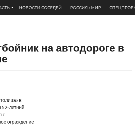
АСТЬ
НОВОСТИ СОСЕДЕЙ
РОССИЯ / МИР
СПЕЦПРОЕ
тбойник на автодороге в
не
Столица» в
 52-летний
я с
ное ограждение