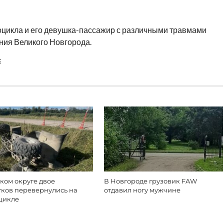
оцикла и его девушка-пассажир с различными травмами
ния Великого Новгорода.
Е
ком округе двое
В Новгороде грузовик FAW
тков перевернулись на
отдавил ногу мужчине
цикле