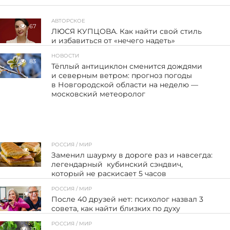
АВТОРСКОЕ
67
ЛЮСЯ КУПЦОВА. Как найти свой стиль
и избавиться от «нечего надеть»
НОВОСТИ
83
Тёплый антициклон сменится дождями
и северным ветром: прогноз погоды
в Новгородской области на неделю —
московский метеоролог
РОССИЯ / МИР
9
Заменил шаурму в дороге раз и навсегда:
легендарный кубинский сэндвич,
который не раскисает 5 часов
РОССИЯ / МИР
5
После 40 друзей нет: психолог назвал 3
совета, как найти близких по духу
РОССИЯ / МИР
10