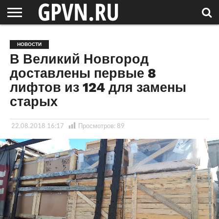
НОВГОРОДСКАЯ
ОБЛАСТЬ
НОВОСТИ
РОССИЯ
СПЕЦПРОЕКТЫ
БЛОГ
СТАТЬИ
ФОТОРЕПОРТАЖИ
ИНТЕРВЬЮ
ОБЪЕКТЫ
ПОДБОРКИ
НОВОСТИ
СОСЕДЕЙ
/ МИР
В Великий Новгород
доставлены первые 8
лифтов из 124 для замены
старых
22.08.2018 16:17
Просмотров:
89