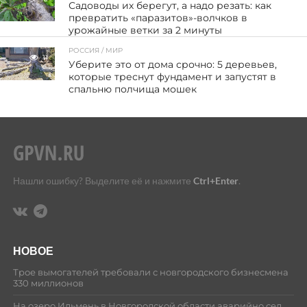
Садоводы их берегут, а надо резать: как
превратить «паразитов»-волчков в
урожайные ветки за 2 минуты
РОССИЯ / МИР
11
Уберите это от дома срочно: 5 деревьев,
которые треснут фундамент и запустят в
спальню полчища мошек
Нашли ошибку? Выделите её и нажмите
Ctrl+Enter
.
НОВОЕ
Трое вымогателей требовали с новгородского бизнесмена
330 миллионов
На озеро Ильмень в Новгородской области аварийно сел