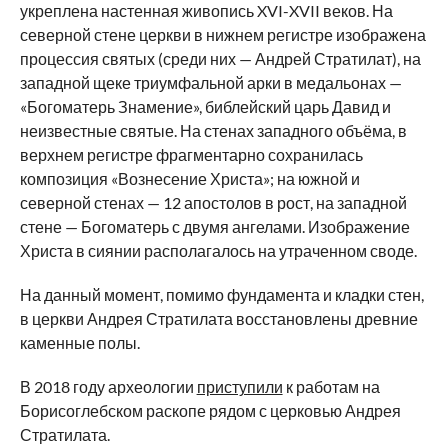
укреплена настенная живопись XVI-XVII веков. На
северной стене церкви в нижнем регистре изображена
процессия святых (среди них — Андрей Стратилат), на
западной щеке триумфальной арки в медальонах —
«Богоматерь Знамение», библейский царь Давид и
неизвестные святые. На стенах западного объёма, в
верхнем регистре фрагментарно сохранилась
композиция «Вознесение Христа»; на южной и
северной стенах — 12 апостолов в рост, на западной
стене — Богоматерь с двумя ангелами. Изображение
Христа в сиянии располагалось на утраченном своде.
На данный момент, помимо фундамента и кладки стен,
в церкви Андрея Стратилата восстановлены древние
каменные полы.
В 2018 году археологии
приступили
к работам на
Борисоглебском раскопе рядом с церковью Андрея
Стратилата.