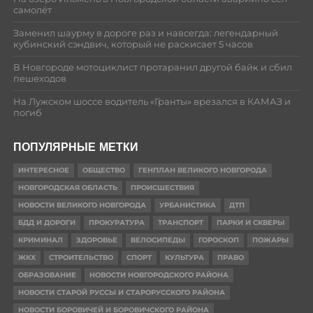
самолёт
Заменил шаурму в дороге раз и навсегда: легендарный
кубинский сэндвич, который не раскисает 5 часов
В Новгороде мотоциклист протаранил другой байк и сбил
пешеходов
На Лужском шоссе водитель «Гранты» врезался в КАМАЗ и
погиб
ПОПУЛЯРНЫЕ МЕТКИ
ИНТЕРЕСНОЕ
ОБЩЕСТВО
ГЕНПЛАН ВЕЛИКОГО НОВГОРОДА
НОВГОРОДСКАЯ ОБЛАСТЬ
ПРОИСШЕСТВИЯ
НОВОСТИ ВЕЛИКОГО НОВГОРОДА
УРБАНИСТИКА
ДТП
БДД И ДОРОГИ
ПРОКУРАТУРА
ТРАНСПОРТ
ПАРКИ И СКВЕРЫ
КРИМИНАЛ
ЗДОРОВЬЕ
ВЕЛОСИПЕДЫ
ГОРОСКОП
ПОЖАРЫ
ЖКХ
СТРОИТЕЛЬСТВО
СПОРТ
КУЛЬТУРА
ПРАВО
ОБРАЗОВАНИЕ
НОВОСТИ НОВГОРОДСКОГО РАЙОНА
НОВОСТИ СТАРОЙ РУССЫ И СТАРОРУССКОГО РАЙОНА
НОВОСТИ БОРОВИЧЕЙ И БОРОВИЧСКОГО РАЙОНА