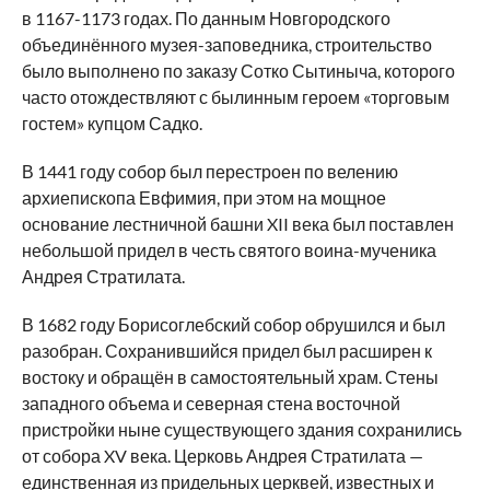
в 1167-1173 годах. По данным Новгородского
объединённого музея-заповедника, строительство
было выполнено по заказу Сотко Сытиныча, которого
часто отождествляют с былинным героем «торговым
гостем» купцом Садко.
В 1441 году собор был перестроен по велению
архиепископа Евфимия, при этом на мощное
основание лестничной башни XII века был поставлен
небольшой придел в честь святого воина-мученика
Андрея Стратилата.
В 1682 году Борисоглебский собор обрушился и был
разобран. Сохранившийся придел был расширен к
востоку и обращён в самостоятельный храм. Стены
западного объема и северная стена восточной
пристройки ныне существующего здания сохранились
от собора XV века. Церковь Андрея Стратилата —
единственная из придельных церквей, известных и