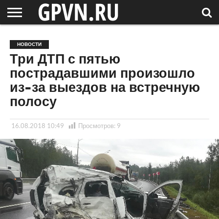
НОВГОРОДСКАЯ
ОБЛАСТЬ
НОВОСТИ
РОССИЯ
СПЕЦПРОЕКТЫ
БЛОГ
СТАТЬИ
ФОТОРЕПОРТАЖИ
ИНТЕРВЬЮ
ОБЪЕКТЫ
ПОДБОРКИ
НОВОСТИ
СОСЕДЕЙ
/ МИР
Три ДТП с пятью
пострадавшими произошло
из-за выездов на встречную
полосу
16.08.2018 10:49
Просмотров:
9