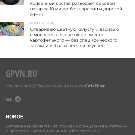
копеечный состав разъедает вековой
нагар за 10 минут без царапин и дорогой
химии
РОССИЯ / МИР
22
Отвариваю цветную капусту и взбиваю
с молоком: нежное пюре вместо
картофельного — без специфического
запаха и в 3 раза легче и вкуснее
Нашли ошибку? Выделите её и нажмите
Ctrl+Enter
.
НОВОЕ
Белизна как из магазина: ложка марганцовки в кипяток —
и простыни мягкие, пушистые и белоснежные