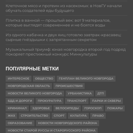
Клеточное мясо и протеин из насекомых: в НовГУ начали
обучать создателей еды будущего
Плитка в ванной — прошлый век: вот 9 материалов,
которые выглядят современнее и не боятся воды
Из одного кабачка и двух яиц готовлю завтрак-красавец:
сырные гнёздышки с запрятанным секретом
Музыкальный триумф: юная новгородка второй год подряд
покоряет престижный конкурс Минкультуры
ПОПУЛЯРНЫЕ МЕТКИ
ИНТЕРЕСНОЕ
ОБЩЕСТВО
ГЕНПЛАН ВЕЛИКОГО НОВГОРОДА
НОВГОРОДСКАЯ ОБЛАСТЬ
ПРОИСШЕСТВИЯ
НОВОСТИ ВЕЛИКОГО НОВГОРОДА
УРБАНИСТИКА
ДТП
БДД И ДОРОГИ
ПРОКУРАТУРА
ТРАНСПОРТ
ПАРКИ И СКВЕРЫ
КРИМИНАЛ
ЗДОРОВЬЕ
ВЕЛОСИПЕДЫ
ГОРОСКОП
ПОЖАРЫ
ЖКХ
СТРОИТЕЛЬСТВО
СПОРТ
КУЛЬТУРА
ПРАВО
ОБРАЗОВАНИЕ
НОВОСТИ НОВГОРОДСКОГО РАЙОНА
НОВОСТИ СТАРОЙ РУССЫ И СТАРОРУССКОГО РАЙОНА