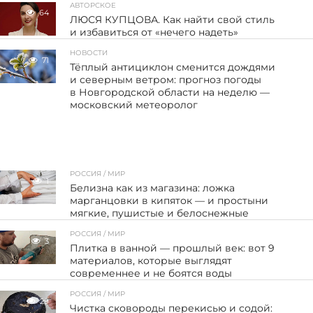
АВТОРСКОЕ
64
ЛЮСЯ КУПЦОВА. Как найти свой стиль
и избавиться от «нечего надеть»
НОВОСТИ
71
Тёплый антициклон сменится дождями
и северным ветром: прогноз погоды
в Новгородской области на неделю —
московский метеоролог
РОССИЯ / МИР
1
Белизна как из магазина: ложка
марганцовки в кипяток — и простыни
мягкие, пушистые и белоснежные
РОССИЯ / МИР
3
Плитка в ванной — прошлый век: вот 9
материалов, которые выглядят
современнее и не боятся воды
РОССИЯ / МИР
29
Чистка сковороды перекисью и содой: