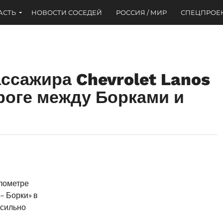
АСТЬ
НОВОСТИ СОСЕДЕЙ
РОССИЯ / МИР
СПЕЦПРОЕ
ссажира Chevrolet Lanos
роге между Борками и
илометре
– Борки» в
 сильно