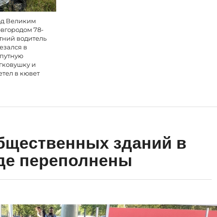
д Великим
вгородом 78-
тний водитель
езался в
путную
гковушку и
етел в кювет
бщественных зданий в
де переполнены