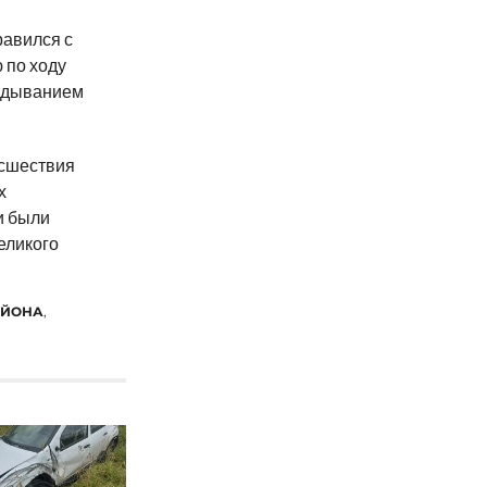
равился с
 по ходу
идыванием
исшествия
х
и были
еликого
АЙОНА
,