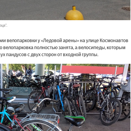
ца”.
ии велопарковки у «Ледовой арены» на улице Космонавтов
то велопарковка полностью занята, а велосипеды, которым
ух пандусов с двух сторон от входной группы.