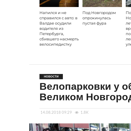
Напился и не
Под Новгородом
По
справился с авто: в
опрокинулась
Но
Валдае осудили
пустая фура
ле
водителя из
вр
Петербурга,
по
сбившего насмерть
ле
велосипедистку
ул
НОВОСТИ
Велопарковки у о
Великом Новгоро
14.08.2018 09:29
1.8K