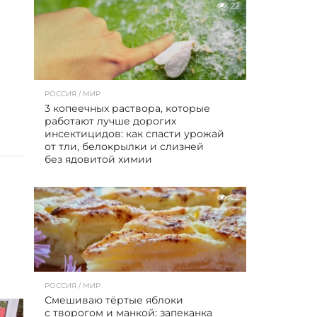
22
РОССИЯ / МИР
3 копеечных раствора, которые
работают лучше дорогих
инсектицидов: как спасти урожай
от тли, белокрылки и слизней
без ядовитой химии
22
РОССИЯ / МИР
Смешиваю тёртые яблоки
с творогом и манкой: запеканка