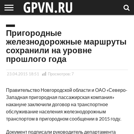
НОВГОРОДСКАЯ
ОБЛАСТЬ
НОВОСТИ
РОССИЯ
СПЕЦПРОЕКТЫ
БЛОГ
СТАТЬИ
ФОТОРЕПОРТАЖИ
ИНТЕРВЬЮ
ОБЪЕКТЫ
ПОДБОРКИ
СОСЕДЕЙ
/ МИР
Пригородные
железнодорожные маршруты
сохранили на уровне
прошлого года
23.04.2015 18:51
Просмотров:
7
Правительство Новгородской области и ОАО «Северо-
Западная пригородная пассажирская компания»
накануне заключили договор на транспортное
обслуживание населения железнодорожным
транспортом в пригородном сообщении в 2015 году.
Документ подписали руководитель департамента