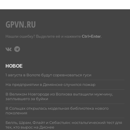
Нашли ошибку? Выделите её и нажмите
Ctrl+Enter
.
НОВОЕ
1 августа в Волоте будут соревноваться гуси
На предприятии в Демянске случился пожар
В Великом Новгороде из Волхова вытащили мужчину,
заплывшего за буйки
В Сольцах открылась модельная библиотека нового
поколения
Белль, Шрам, Флайт и Себастьян: ностальгический тест для
тех, кто вырос на Диснее