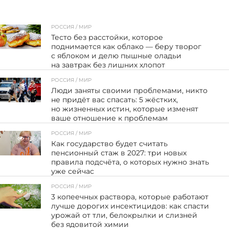
РОССИЯ / МИР
85
Тесто без расстойки, которое
поднимается как облако — беру творог
с яблоком и делю пышные оладьи
на завтрак без лишних хлопот
РОССИЯ / МИР
56
Люди заняты своими проблемами, никто
не придёт вас спасать: 5 жёстких,
но жизненных истин, которые изменят
ваше отношение к проблемам
РОССИЯ / МИР
136
Как государство будет считать
пенсионный стаж в 2027: три новых
правила подсчёта, о которых нужно знать
уже сейчас
РОССИЯ / МИР
108
3 копеечных раствора, которые работают
лучше дорогих инсектицидов: как спасти
урожай от тли, белокрылки и слизней
без ядовитой химии