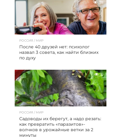
28
РОССИЯ / МИР
После 40 друзей нет: психолог
назвал 3 совета, как найти близких
по духу
31
РОССИЯ / МИР
Садоводы их берегут, а надо резать:
как превратить «паразитов»-
волчков в урожайные ветки за 2
минуты