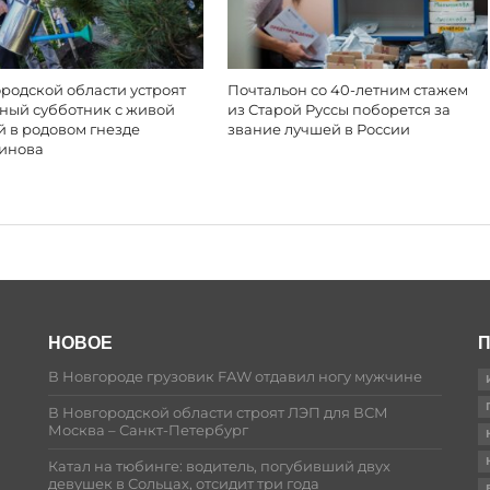
родской области устроят
Почтальон со 40-летним стажем
ный субботник с живой
из Старой Руссы поборется за
й в родовом гнезде
звание лучшей в России
инова
НОВОЕ
П
В Новгороде грузовик FAW отдавил ногу мужчине
В Новгородской области строят ЛЭП для ВСМ
Москва – Санкт-Петербург
Катал на тюбинге: водитель, погубивший двух
девушек в Сольцах, отсидит три года