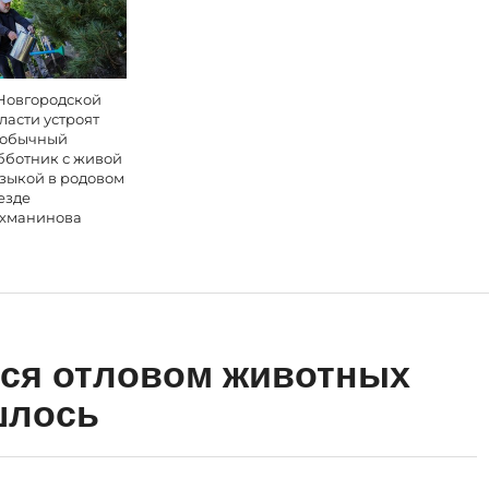
Новгородской
ласти устроят
обычный
бботник с живой
зыкой в родовом
езде
хманинова
ся отловом животных
шлось