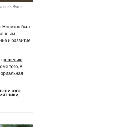
мназии. Фото
р Новиков был
твенным
ние и развитие
по
решению
оме того, 9
ориальная
 ВЕЛИКОГО
МЯТНИКИ
,