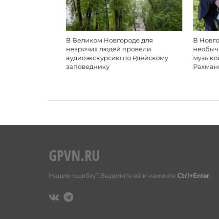
В Великом Новгороде для
В Новго
незрячих людей провели
необыч
аудиоэкскурсию по Рдейскому
музыко
заповеднику
Рахман
Нашли ошибку? Выделите её и нажмите
Ctrl+Enter
.