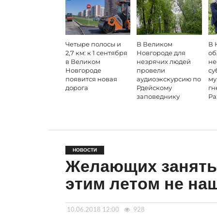
Четыре полосы и
В Великом
В 
2,7 км: к 1 сентября
Новгороде для
об
в Великом
незрячих людей
не
Новгороде
провели
су
появится новая
аудиоэкскурсию по
му
дорога
Рдейскому
гн
заповеднику
Ра
НОВОСТИ
Желающих занять
этим летом не на
10.06.2018 12:00
928