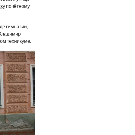
ку
почётному
де гимназии,
 Владимир
ом техникуме.