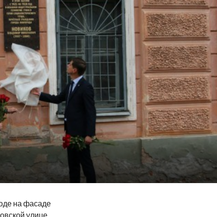
роде на фасаде
овской улице