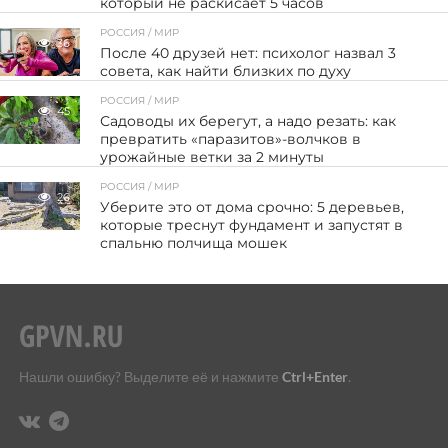
который не раскисает 5 часов
РОССИЯ / МИР
36
После 40 друзей нет: психолог назвал 3
совета, как найти близких по духу
РОССИЯ / МИР
45
Садоводы их берегут, а надо резать: как
превратить «паразитов»-волчков в
урожайные ветки за 2 минуты
РОССИЯ / МИР
26
Уберите это от дома срочно: 5 деревьев,
которые треснут фундамент и запустят в
спальню полчища мошек
Нашли ошибку? Выделите её и нажмите
Ctrl+Enter
.