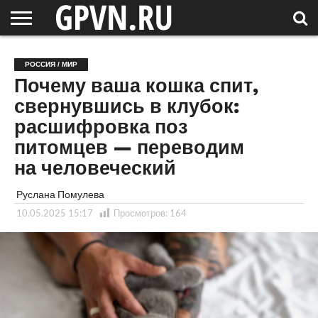
НОВГОРОДСКАЯ
ОБЛАСТЬ
НОВОСТИ
РОССИЯ
СПЕЦПРОЕКТЫ
БЛОГ
СТАТЬИ
ФОТОРЕПОРТАЖИ
ИНТЕРВЬЮ
ОБЪЕКТЫ
ПОДБОРКИ
РОССИЯ / МИР
СОСЕДЕЙ
/ МИР
Почему ваша кошка спит,
свернувшись в клубок:
расшифровка поз
питомцев — переводим
на человеческий
Руслана Помулева
10.05.2025 15:17
Просмотров:
164