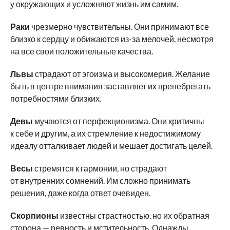
у окружающих и усложняют жизнь им самим.
Раки
чрезмерно чувствительны. Они принимают все
близко к сердцу и обижаются из-за мелочей, несмотря
на все свои положительные качества.
Львы
страдают от эгоизма и высокомерия. Желание
быть в центре внимания заставляет их пренебрегать
потребностями близких.
Девы
мучаются от перфекционизма. Они критичны
к себе и другим, а их стремление к недостижимому
идеалу отталкивает людей и мешает достигать целей.
Весы
стремятся к гармонии, но страдают
от внутренних сомнений. Им сложно принимать
решения, даже когда ответ очевиден.
Скорпионы
известны страстностью, но их обратная
сторона — ревность и мстительность. Однажды