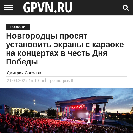
НОВГОРОДСКАЯ
ОБЛАСТЬ
НОВОСТИ
РОССИЯ
СПЕЦПРОЕКТЫ
БЛОГ
СТАТЬИ
ФОТОРЕПОРТАЖИ
ИНТЕРВЬЮ
ОБЪЕКТЫ
ПОДБОРКИ
НОВОСТИ
СОСЕДЕЙ
/ МИР
Новгородцы просят
установить экраны с караоке
на концертах в честь Дня
Победы
Дмитрий Соколов
21.04.2025 16:10
Просмотров:
8