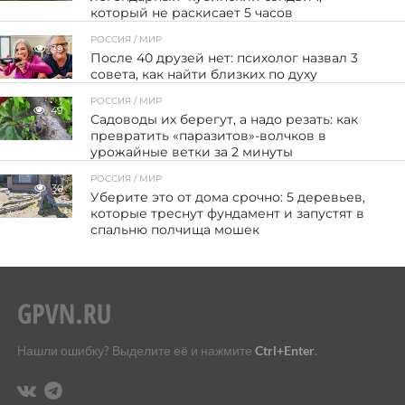
который не раскисает 5 часов
РОССИЯ / МИР
39
После 40 друзей нет: психолог назвал 3
совета, как найти близких по духу
РОССИЯ / МИР
49
Садоводы их берегут, а надо резать: как
превратить «паразитов»-волчков в
урожайные ветки за 2 минуты
РОССИЯ / МИР
30
Уберите это от дома срочно: 5 деревьев,
которые треснут фундамент и запустят в
спальню полчища мошек
Нашли ошибку? Выделите её и нажмите
Ctrl+Enter
.