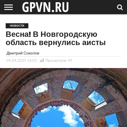
НОВГОРОДСКАЯ
ОБЛАСТЬ
НОВОСТИ
РОССИЯ
СПЕЦПРОЕКТЫ
БЛОГ
СТАТЬИ
ФОТОРЕПОРТАЖИ
ИНТЕРВЬЮ
ОБЪЕКТЫ
ПОДБОРКИ
НОВОСТИ
СОСЕДЕЙ
/ МИР
Весна! В Новгородскую
область вернулись аисты
Дмитрий Соколов
09.04.2025 16:01
Просмотров:
49