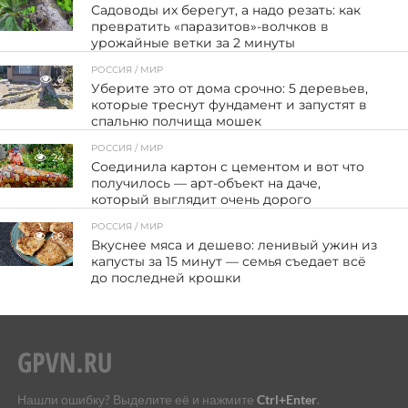
Садоводы их берегут, а надо резать: как
превратить «паразитов»-волчков в
урожайные ветки за 2 минуты
РОССИЯ / МИР
6
Уберите это от дома срочно: 5 деревьев,
которые треснут фундамент и запустят в
спальню полчища мошек
РОССИЯ / МИР
24
Соединила картон с цементом и вот что
получилось — арт-объект на даче,
который выглядит очень дорого
РОССИЯ / МИР
60
Вкуснее мяса и дешево: ленивый ужин из
капусты за 15 минут — семья съедает всё
до последней крошки
Нашли ошибку? Выделите её и нажмите
Ctrl+Enter
.