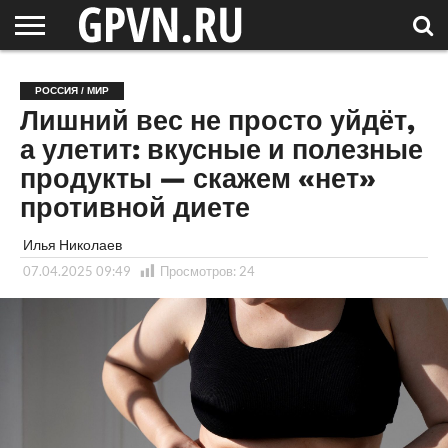
НОВГОРОДСКАЯ
ОБЛАСТЬ
НОВОСТИ
РОССИЯ
СПЕЦПРОЕКТЫ
БЛОГ
СТАТЬИ
ФОТОРЕПОРТАЖИ
ИНТЕРВЬЮ
ОБЪЕКТЫ
ПОДБОРКИ
РОССИЯ / МИР
СОСЕДЕЙ
/ МИР
Лишний вес не просто уйдёт,
а улетит: вкусные и полезные
продукты — скажем «нет»
противной диете
Илья Николаев
07.04.2025 09:49
Просмотров:
24