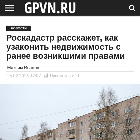
НОВГОРОДСКАЯ
ОБЛАСТЬ
НОВОСТИ
РОССИЯ
СПЕЦПРОЕКТЫ
БЛОГ
СТАТЬИ
ФОТОРЕПОРТАЖИ
ИНТЕРВЬЮ
ОБЪЕКТЫ
ПОДБОРКИ
НОВОСТИ
СОСЕДЕЙ
/ МИР
Роскадастр расскажет, как
узаконить недвижимость с
ранее возникшими правами
Максим Иванов
26.02.2025 17:07
Просмотров:
11