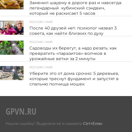
Заменил шаурму в дороге раз и навсегда:
легендарный кубинский сэндвич,
который не раскисает 5 часов
РОССИЯ / МИР
26
После 40 друзей нет: психолог назвал 3
совета, как найти близких по духу
РОССИЯ / МИР
27
Садоводы их берегут, а надо резать: как
превратить «паразитов»-волчков в
урожайные ветки за 2 минуты
РОССИЯ / МИР
23
Уберите это от дома срочно: 5 деревьев,
которые треснут фундамент и запустят в
спальню полчища мошек
Нашли ошибку? Выделите её и нажмите
Ctrl+Enter
.