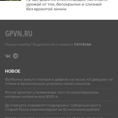
урожай от тли, белокрылки и слизней
без ядовитой химии
Нашли ошибку? Выделите её и нажмите
Ctrl+Enter
.
НОВОЕ
Футболки вместо платьев и дефиле на песке: 40 девушек на
пляже в Архангельске устроили показ смыслов
Кто не залипал у телевизора: тест по мультсериалам,
которые смотрели все 2000-е
До 3 августа определят подрядчика: Соборный мост в
Старой Руссе отремонтируют за 52 миллиона рублей