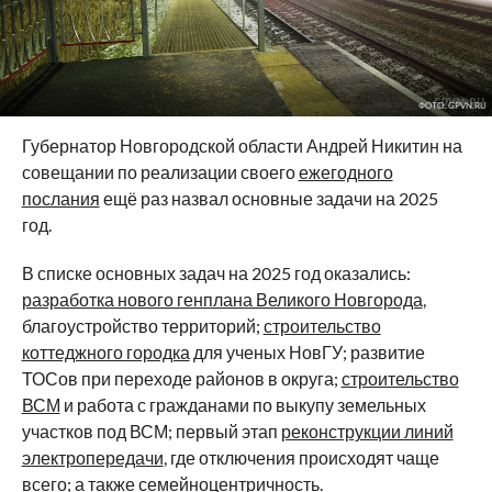
ФОТО: GPVN.RU
Губернатор Новгородской области Андрей Никитин на
совещании по реализации своего
ежегодного
послания
ещё раз назвал основные задачи на 2025
год.
В списке основных задач на 2025 год оказались:
разработка нового генплана Великого Новгорода
,
благоустройство территорий;
строительство
коттеджного городка
для ученых НовГУ; развитие
ТОСов при переходе районов в округа;
строительство
ВСМ
и работа с гражданами по выкупу земельных
участков под ВСМ; первый этап
реконструкции линий
электропередачи
, где отключения происходят чаще
всего; а также семейноцентричность.