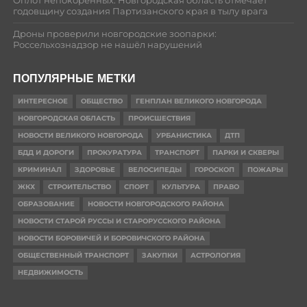
Оплот непокорённых: Новгородская область отмечает
годовщину создания Партизанского края в тылу врага
Дроны проверили новгородские зоопарки:
Россельхознадзор не нашёл нарушений
ПОПУЛЯРНЫЕ МЕТКИ
ИНТЕРЕСНОЕ
ОБЩЕСТВО
ГЕНПЛАН ВЕЛИКОГО НОВГОРОДА
НОВГОРОДСКАЯ ОБЛАСТЬ
ПРОИСШЕСТВИЯ
НОВОСТИ ВЕЛИКОГО НОВГОРОДА
УРБАНИСТИКА
ДТП
БДД И ДОРОГИ
ПРОКУРАТУРА
ТРАНСПОРТ
ПАРКИ И СКВЕРЫ
КРИМИНАЛ
ЗДОРОВЬЕ
ВЕЛОСИПЕДЫ
ГОРОСКОП
ПОЖАРЫ
ЖКХ
СТРОИТЕЛЬСТВО
СПОРТ
КУЛЬТУРА
ПРАВО
ОБРАЗОВАНИЕ
НОВОСТИ НОВГОРОДСКОГО РАЙОНА
НОВОСТИ СТАРОЙ РУССЫ И СТАРОРУССКОГО РАЙОНА
НОВОСТИ БОРОВИЧЕЙ И БОРОВИЧСКОГО РАЙОНА
ОБЩЕСТВЕННЫЙ ТРАНСПОРТ
ЗАКУПКИ
АСТРОЛОГИЯ
НЕДВИЖИМОСТЬ