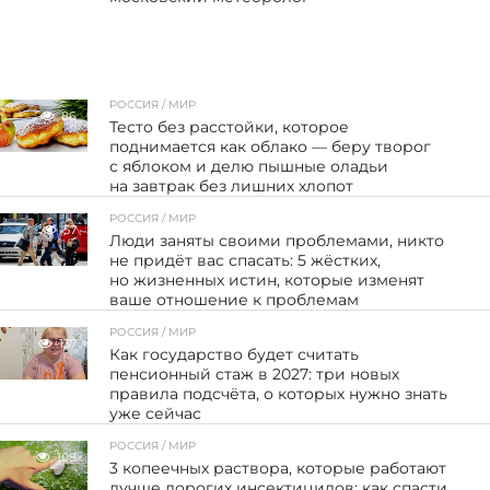
РОССИЯ / МИР
86
Тесто без расстойки, которое
поднимается как облако — беру творог
с яблоком и делю пышные оладьи
на завтрак без лишних хлопот
РОССИЯ / МИР
57
Люди заняты своими проблемами, никто
не придёт вас спасать: 5 жёстких,
но жизненных истин, которые изменят
ваше отношение к проблемам
РОССИЯ / МИР
137
Как государство будет считать
пенсионный стаж в 2027: три новых
правила подсчёта, о которых нужно знать
уже сейчас
РОССИЯ / МИР
108
3 копеечных раствора, которые работают
лучше дорогих инсектицидов: как спасти