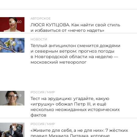
АВТОРСКОЕ
60
ЛЮСЯ КУПЦОВА. Как найти свой стиль
и избавиться от «нечего надеть»
НОВОСТИ
65
Тёплый антициклон сменится дождями
и северным ветром: прогноз погоды
в Новгородской области на неделю —
московский метеоролог
РОССИЯ / МИР
9
Тест на эрудицию: угадайте, какую
«игрушку» обожал Петр III, и ещё
несколько неожиданных исторических
фактов
РОССИЯ / МИР
67
«Живите для себя, а не для них»: 7 жёстких
правил Михаила Литвака, которые