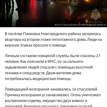
ФОТО: ГУ МЧС РОССИИ ПО НОВГОРОДСКОЙ ОБЛАСТИ
В посёлке Панковка Новгородского района загорелась
квартира на втором этаже пятиэтажного дома. Люди на
верхних этажах просили о помощи.
Личным составом пожарной службы были спасены 27
человек. Как пояснили в МЧС, из-за сильного
задымления людей спасали с помощью высотной
техники и спецсредств. Двум жителям дома
потребовалась медицинская помощь.
Ликвидацией возгорания занимались 16 спасателей.
Причину возгорания устанавливают. Огонь уничтожил
внутреннюю отделку, имущество двух комнат и
прихожей. Квартира оказалась закопчена по всей