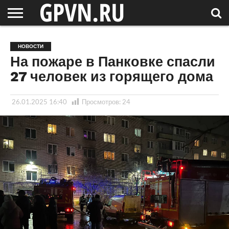
НОВГОРОДСКАЯ
ОБЛАСТЬ
НОВОСТИ
РОССИЯ
СПЕЦПРОЕКТЫ
БЛОГ
СТАТЬИ
ФОТОРЕПОРТАЖИ
ИНТЕРВЬЮ
ОБЪЕКТЫ
ПОДБОРКИ
НОВОСТИ
СОСЕДЕЙ
/ МИР
На пожаре в Панковке спасли
27 человек из горящего дома
26.01.2025 16:40
Просмотров:
24