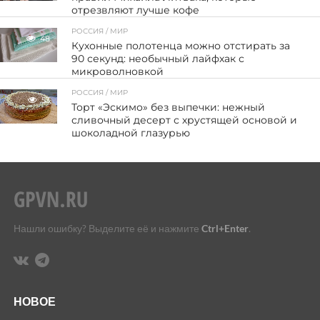
отрезвляют лучше кофе
РОССИЯ / МИР
48
Кухонные полотенца можно отстирать за
90 секунд: необычный лайфхак с
микроволновкой
РОССИЯ / МИР
53
Торт «Эскимо» без выпечки: нежный
сливочный десерт с хрустящей основой и
шоколадной глазурью
Нашли ошибку? Выделите её и нажмите
Ctrl+Enter
.
НОВОЕ