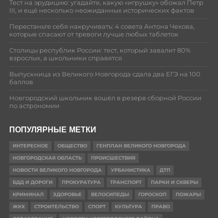
Тест на эрудицию: угадайте, какую «игрушку» обожал Петр
III, и ещё несколько неожиданных исторических фактов
Перестаньте себя накручивать: 4 совета Антона Чехова,
которые спасают от тревоги лучше любых таблеток
Столицы республик России: тест, который завалит 80%
взрослых, а школьники справятся
Выпускница из Великого Новгорода сдала два ЕГЭ на 100
баллов
Новгородский школьник вошёл в резерв сборной России
по астрономии
ПОПУЛЯРНЫЕ МЕТКИ
ИНТЕРЕСНОЕ
ОБЩЕСТВО
ГЕНПЛАН ВЕЛИКОГО НОВГОРОДА
НОВГОРОДСКАЯ ОБЛАСТЬ
ПРОИСШЕСТВИЯ
НОВОСТИ ВЕЛИКОГО НОВГОРОДА
УРБАНИСТИКА
ДТП
БДД И ДОРОГИ
ПРОКУРАТУРА
ТРАНСПОРТ
ПАРКИ И СКВЕРЫ
КРИМИНАЛ
ЗДОРОВЬЕ
ВЕЛОСИПЕДЫ
ГОРОСКОП
ПОЖАРЫ
ЖКХ
СТРОИТЕЛЬСТВО
СПОРТ
КУЛЬТУРА
ПРАВО