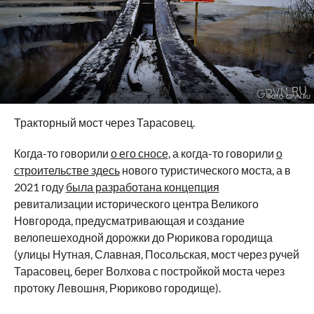
ФОТО: GPVN.RU
Тракторный мост через Тарасовец.
Когда-то говорили
о его сносе
, а когда-то говорили
о
строительстве здесь
нового туристического моста, а в
2021 году
была разработана концепция
ревитализации исторического центра Великого
Новгорода, предусматривающая и создание
велопешеходной дорожки до Рюрикова городища
(улицы Нутная, Славная, Посольская, мост через ручей
Тарасовец, берег Волхова с постройкой моста через
протоку Левошня, Рюриково городище).