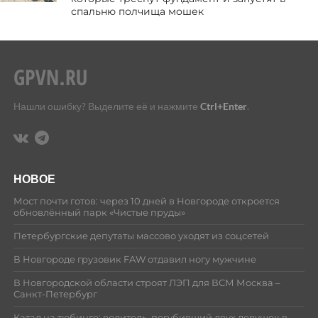
спальню полчища мошек
Нашли ошибку? Выделите её и нажмите
Ctrl+Enter
.
НОВОЕ
Мост почти готов: через 10 дней в Новгороде откроется
обновлённый парк «Чистые пруды»
Петербургские депутаты массово уходят из соцсетей
В Новгороде грузовик FAW отдавил ногу мужчине
В Новгородской области строят ЛЭП для ВСМ Москва –
Санкт-Петербург
Катал на тюбинге: водитель, погубивший двух девушек в