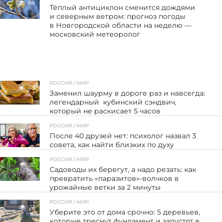
84
Тёплый антициклон сменится дождями
и северным ветром: прогноз погоды
в Новгородской области на неделю —
московский метеоролог
РОССИЯ / МИР
60
Заменил шаурму в дороге раз и навсегда:
легендарный кубинский сэндвич,
который не раскисает 5 часов
РОССИЯ / МИР
30
После 40 друзей нет: психолог назвал 3
совета, как найти близких по духу
РОССИЯ / МИР
35
Садоводы их берегут, а надо резать: как
превратить «паразитов»-волчков в
урожайные ветки за 2 минуты
РОССИЯ / МИР
23
Уберите это от дома срочно: 5 деревьев,
которые треснут фундамент и запустят в