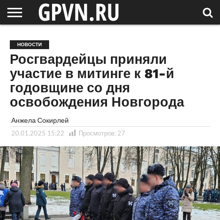
НОВГОРОДСКАЯ
ОБЛАСТЬ
НОВОСТИ
РОССИЯ
СПЕЦПРОЕКТЫ
БЛОГ
СТАТЬИ
ФОТОРЕПОРТАЖИ
ИНТЕРВЬЮ
ОБЪЕКТЫ
ПОДБОРКИ
НОВОСТИ
СОСЕДЕЙ
/ МИР
Росгвардейцы приняли
участие в митинге к 81-й
годовщине со дня
освобождения Новгорода
Анжела Сокирлей
20.01.2025 15:22
Просмотров:
27