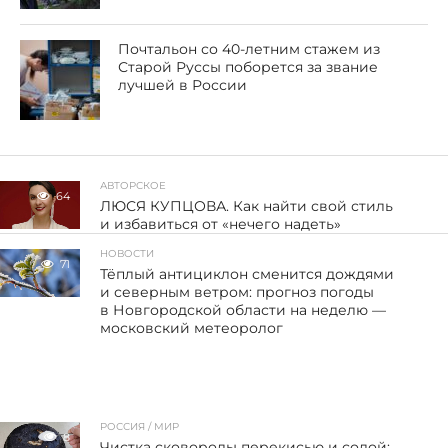
Почтальон со 40-летним стажем из
Старой Руссы поборется за звание
лучшей в России
АВТОРСКОЕ
64
ЛЮСЯ КУПЦОВА. Как найти свой стиль
и избавиться от «нечего надеть»
НОВОСТИ
71
Тёплый антициклон сменится дождями
и северным ветром: прогноз погоды
в Новгородской области на неделю —
московский метеоролог
РОССИЯ / МИР
8
Чистка сковороды перекисью и содой: