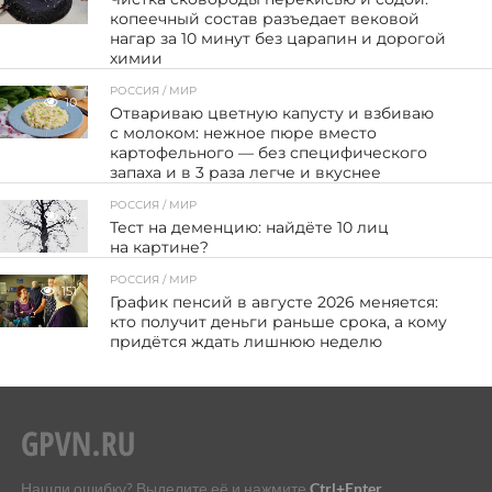
копеечный состав разъедает вековой
нагар за 10 минут без царапин и дорогой
химии
РОССИЯ / МИР
10
Отвариваю цветную капусту и взбиваю
с молоком: нежное пюре вместо
картофельного — без специфического
запаха и в 3 раза легче и вкуснее
РОССИЯ / МИР
14
Тест на деменцию: найдёте 10 лиц
на картине?
РОССИЯ / МИР
151
График пенсий в августе 2026 меняется:
кто получит деньги раньше срока, а кому
придётся ждать лишнюю неделю
Нашли ошибку? Выделите её и нажмите
Ctrl+Enter
.