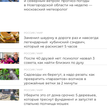
и северным ветром: прогноз погоды
в Новгородской области на неделю —
московский метеоролог
РОССИЯ / МИР
9
Заменил шаурму в дороге раз и навсегда:
легендарный кубинский сэндвич,
который не раскисает 5 часов
РОССИЯ / МИР
5
После 40 друзей нет: психолог назвал 3
совета, как найти близких по духу
РОССИЯ / МИР
10
Садоводы их берегут, а надо резать: как
превратить «паразитов»-волчков в
урожайные ветки за 2 минуты
РОССИЯ / МИР
11
Уберите это от дома срочно: 5 деревьев,
которые треснут фундамент и запустят в
спальню полчища мошек