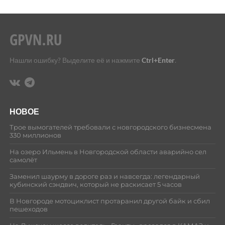
Нашли ошибку? Выделите её и нажмите
Ctrl+Enter
.
НОВОЕ
Трое вымогателей требовали с новгородского бизнесмена
330 миллионов
На озеро Ильмень в Новгородской области аварийно сел
самолёт
Заменил шаурму в дороге раз и навсегда: легендарный
кубинский сэндвич, который не раскисает 5 часов
В Новгороде мотоциклист протаранил другой байк и сбил
пешеходов