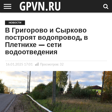
НОВГОРОДСКАЯ
ОБЛАСТЬ
НОВОСТИ
РОССИЯ
СПЕЦПРОЕКТЫ
БЛОГ
СТАТЬИ
ФОТОРЕПОРТАЖИ
ИНТЕРВЬЮ
ОБЪЕКТЫ
ПОДБОРКИ
НОВОСТИ
СОСЕДЕЙ
/ МИР
В Григорово и Сырково
построят водопровод, в
Плетнихе — сети
водоотведения
16.01.2025 17:01
Просмотров:
32