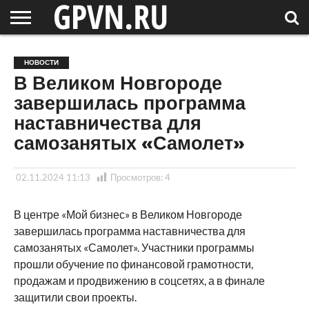
НОВГОРОДСКАЯ
ОБЛАСТЬ
НОВОСТИ
РОССИЯ
СПЕЦПРОЕКТЫ
БЛОГ
СТАТЬИ
ФОТОРЕПОРТАЖИ
ИНТЕРВЬЮ
ОБЪЕКТЫ
ПОДБОРКИ
НОВОСТИ
СОСЕДЕЙ
/ МИР
В Великом Новгороде
завершилась программа
наставничества для
самозанятых «Самолет»
02.11.2024 11:13
Просмотров:
4
В центре «Мой бизнес» в Великом Новгороде
завершилась программа наставничества для
самозанятых «Самолет». Участники программы
прошли обучение по финансовой грамотности,
продажам и продвижению в соцсетях, а в финале
защитили свои проекты.