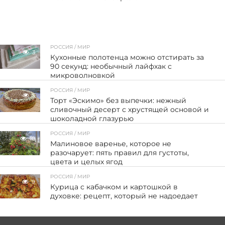
РОССИЯ / МИР
3
Кухонные полотенца можно отстирать за
90 секунд: необычный лайфхак с
микроволновкой
РОССИЯ / МИР
5
Торт «Эскимо» без выпечки: нежный
сливочный десерт с хрустящей основой и
шоколадной глазурью
РОССИЯ / МИР
10
Малиновое варенье, которое не
разочарует: пять правил для густоты,
цвета и целых ягод
РОССИЯ / МИР
9
Курица с кабачком и картошкой в
духовке: рецепт, который не надоедает