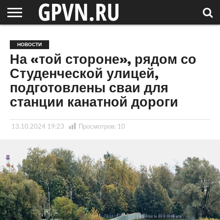
НОВГОРОДСКАЯ
ОБЛАСТЬ
НОВОСТИ
РОССИЯ
СПЕЦПРОЕКТЫ
БЛОГ
СТАТЬИ
ФОТОРЕПОРТАЖИ
ИНТЕРВЬЮ
ОБЪЕКТЫ
ПОДБОРКИ
НОВОСТИ
СОСЕДЕЙ
/ МИР
На «той стороне», рядом со
Студенческой улицей,
подготовлены сваи для
станции канатной дороги
13.10.2024 19:23
Просмотров:
10