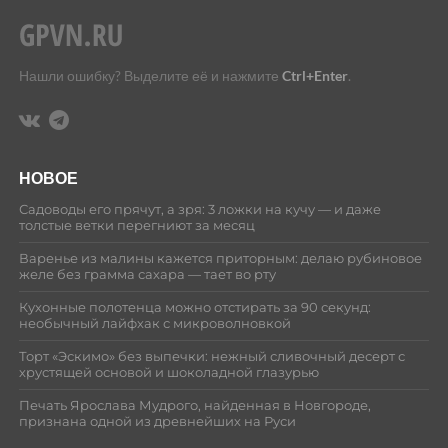
Нашли ошибку? Выделите её и нажмите
Ctrl+Enter
.
НОВОЕ
Садоводы его прячут, а зря: 3 ложки на кучу — и даже
толстые ветки перегниют за месяц
Варенье из малины кажется приторным: делаю рубиновое
желе без грамма сахара — тает во рту
Кухонные полотенца можно отстирать за 90 секунд:
необычный лайфхак с микроволновкой
Торт «Эскимо» без выпечки: нежный сливочный десерт с
хрустящей основой и шоколадной глазурью
Печать Ярослава Мудрого, найденная в Новгороде,
признана одной из древнейших на Руси