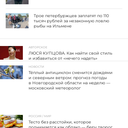
Трое петербуржцев заплатят по 110
тысяч рублей за незаконную ловлю
рыбы на Ильмене
АВТОРСКОЕ
66
ЛЮСЯ КУПЦОВА. Как найти свой стиль
и избавиться от «нечего надеть»
НОВОСТИ
80
Тёплый антициклон сменится дождями
и северным ветром: прогноз погоды
в Новгородской области на неделю —
московский метеоролог
РОССИЯ / МИР
81
Тесто без расстойки, которое
поднимается как облако — беру творог