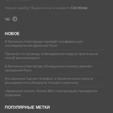
Нашли ошибку? Выделите её и нажмите
Ctrl+Enter
.
НОВОЕ
В Великом Новгороде пройдёт конференция
исследователей Древней Руси
Проехал по проводу: в Валдайском округе трагически
погиб велосипедист
В Великом Новгороде обнаружили монету времён
крещения Руси
Из кармана торчал телефон: в Хвойнинском округе
рецидивистка обокрала спящего мужчину
«Здоровая семья»: более 800 новгородцев проверили
здоровье
ПОПУЛЯРНЫЕ МЕТКИ