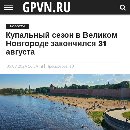
НОВГОРОДСКАЯ
ОБЛАСТЬ
НОВОСТИ
РОССИЯ
СПЕЦПРОЕКТЫ
БЛОГ
СТАТЬИ
ФОТОРЕПОРТАЖИ
ИНТЕРВЬЮ
ОБЪЕКТЫ
ПОДБОРКИ
НОВОСТИ
СОСЕДЕЙ
/ МИР
Купальный сезон в Великом
Новгороде закончился 31
августа
05.09.2024 16:54
Просмотров:
10