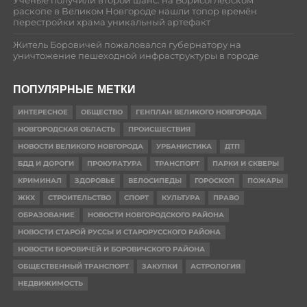
Ученые получили второй шанс: на Борисоглебском
раскопе в Великом Новгороде нашли топор времён
перестройки храма уникальный артефакт
Житель Боровичей пожаловался губернатору на
уничтожение пешеходной инфраструктуры в городе
ПОПУЛЯРНЫЕ МЕТКИ
ИНТЕРЕСНОЕ
ОБЩЕСТВО
ГЕНПЛАН ВЕЛИКОГО НОВГОРОДА
НОВГОРОДСКАЯ ОБЛАСТЬ
ПРОИСШЕСТВИЯ
НОВОСТИ ВЕЛИКОГО НОВГОРОДА
УРБАНИСТИКА
ДТП
БДД И ДОРОГИ
ПРОКУРАТУРА
ТРАНСПОРТ
ПАРКИ И СКВЕРЫ
КРИМИНАЛ
ЗДОРОВЬЕ
ВЕЛОСИПЕДЫ
ГОРОСКОП
ПОЖАРЫ
ЖКХ
СТРОИТЕЛЬСТВО
СПОРТ
КУЛЬТУРА
ПРАВО
ОБРАЗОВАНИЕ
НОВОСТИ НОВГОРОДСКОГО РАЙОНА
НОВОСТИ СТАРОЙ РУССЫ И СТАРОРУССКОГО РАЙОНА
НОВОСТИ БОРОВИЧЕЙ И БОРОВИЧСКОГО РАЙОНА
ОБЩЕСТВЕННЫЙ ТРАНСПОРТ
ЗАКУПКИ
АСТРОЛОГИЯ
НЕДВИЖИМОСТЬ