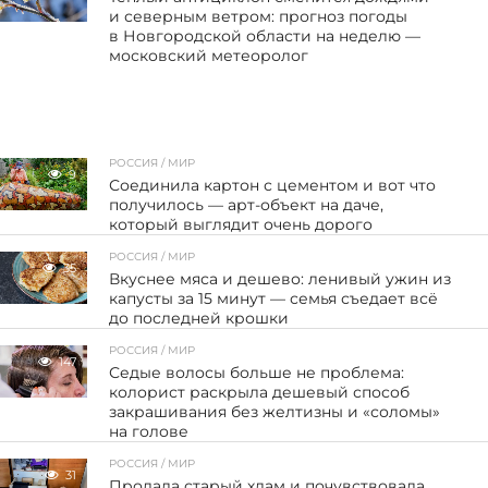
и северным ветром: прогноз погоды
в Новгородской области на неделю —
московский метеоролог
РОССИЯ / МИР
9
Соединила картон с цементом и вот что
получилось — арт-объект на даче,
который выглядит очень дорого
РОССИЯ / МИР
35
Вкуснее мяса и дешево: ленивый ужин из
капусты за 15 минут — семья съедает всё
до последней крошки
РОССИЯ / МИР
147
Седые волосы больше не проблема:
колорист раскрыла дешевый способ
закрашивания без желтизны и «соломы»
на голове
РОССИЯ / МИР
31
Продала старый хлам и почувствовала