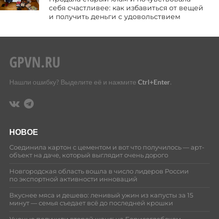
себя счастливее: как избавиться от вещей
и получить деньги с удовольствием
Нашли ошибку? Выделите её и нажмите
Ctrl+Enter
.
НОВОЕ
Соединила картон с цементом и вот что получилось — арт-
объект на даче, который выглядит очень дорого
Новгородская область вошла в число лидеров России
по экспортной активности инноваций
Вкуснее мяса и дешево: ленивый ужин из капусты за 15
минут — семья съедает всё до последней крошки