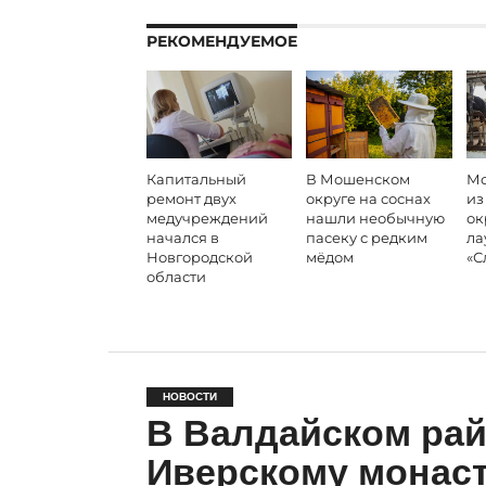
РЕКОМЕНДУЕМОЕ
Капитальный
В Мошенском
Мо
ремонт двух
округе на соснах
из
медучреждений
нашли необычную
ок
начался в
пасеку с редким
ла
Новгородской
мёдом
«С
области
НОВОСТИ
В Валдайском рай
Иверскому монас