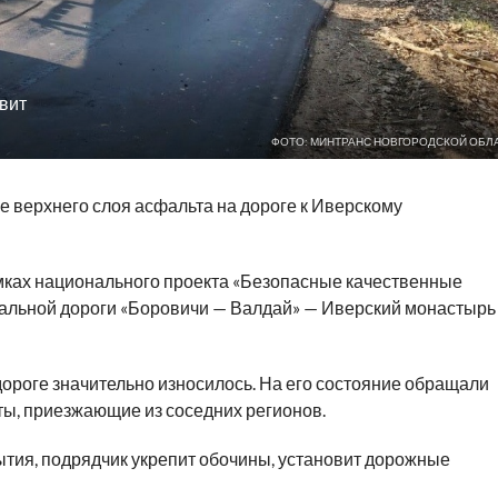
вит
ФОТО: МИНТРАНС НОВГОРОДСКОЙ ОБЛ
е верхнего слоя асфальта на дороге к Иверскому
амках национального проекта «Безопасные качественные
альной дороги «Боровичи — Валдай» — Иверский монастырь
ороге значительно износилось. На его состояние обращали
сты, приезжающие из соседних регионов.
тия, подрядчик укрепит обочины, установит дорожные