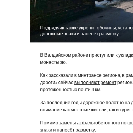
Подрядчик также укрепит обочины, устано
дорожные знаки и нанесёт разметку.
В Валдайском районе приступили к укладк
монастырю.
Как рассказали в минтрансе региона, в р
дороги» сейчас
выполняют ремонт
регион
протяжённостью почти 4 км.
За последние годы дорожное полотно на д
внимание как местные жители, так и тури
Помимо замены асфальтобетонного покры
знаки и нанесёт разметку.