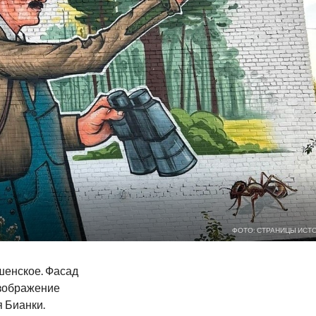
ФОТО: СТРАНИЦЫ ИСТ
шенское. Фасад
изображение
я Бианки.