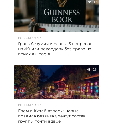
32
РОССИЯ / МИР
Грань безумия и славы: 5 вопросов
из «Книги рекордов» без права на
поиск в Google
28
РОССИЯ / МИР
Едем в Китай втроем: новые
правила безвиза урежут состав
группы почти вдвое