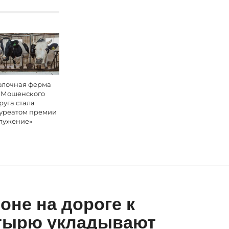
лочная ферма
 Мошенского
руга стала
уреатом премии
лужение»
оне на дороге к
тырю укладывают