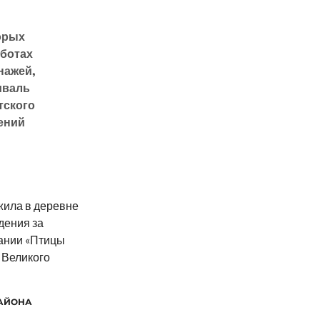
орых
аботах
нажей,
иваль
тского
ений
жила в деревне
дения за
ании «Птицы
 Великого
АЙОНА