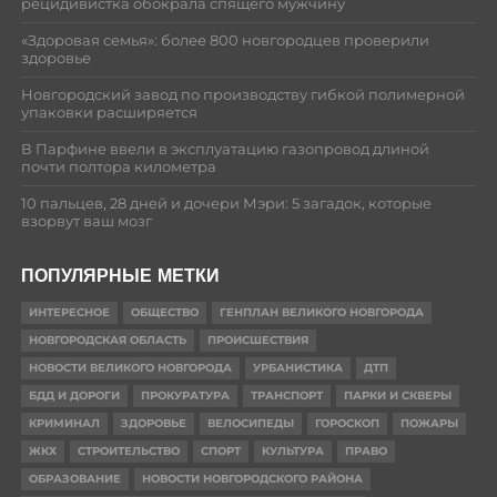
рецидивистка обокрала спящего мужчину
«Здоровая семья»: более 800 новгородцев проверили
здоровье
Новгородский завод по производству гибкой полимерной
упаковки расширяется
В Парфине ввели в эксплуатацию газопровод длиной
почти полтора километра
10 пальцев, 28 дней и дочери Мэри: 5 загадок, которые
взорвут ваш мозг
ПОПУЛЯРНЫЕ МЕТКИ
ИНТЕРЕСНОЕ
ОБЩЕСТВО
ГЕНПЛАН ВЕЛИКОГО НОВГОРОДА
НОВГОРОДСКАЯ ОБЛАСТЬ
ПРОИСШЕСТВИЯ
НОВОСТИ ВЕЛИКОГО НОВГОРОДА
УРБАНИСТИКА
ДТП
БДД И ДОРОГИ
ПРОКУРАТУРА
ТРАНСПОРТ
ПАРКИ И СКВЕРЫ
КРИМИНАЛ
ЗДОРОВЬЕ
ВЕЛОСИПЕДЫ
ГОРОСКОП
ПОЖАРЫ
ЖКХ
СТРОИТЕЛЬСТВО
СПОРТ
КУЛЬТУРА
ПРАВО
ОБРАЗОВАНИЕ
НОВОСТИ НОВГОРОДСКОГО РАЙОНА