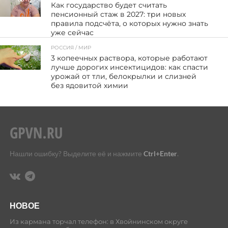
Как государство будет считать
пенсионный стаж в 2027: три новых
правила подсчёта, о которых нужно знать
уже сейчас
РОССИЯ / МИР
101
3 копеечных раствора, которые работают
лучше дорогих инсектицидов: как спасти
урожай от тли, белокрылки и слизней
без ядовитой химии
Нашли ошибку? Выделите её и нажмите
Ctrl+Enter
.
НОВОЕ
Из кармана торчал телефон: в Хвойнинском округе