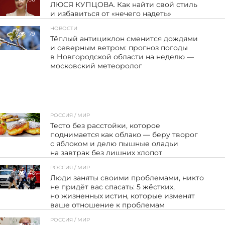
ЛЮСЯ КУПЦОВА. Как найти свой стиль
и избавиться от «нечего надеть»
НОВОСТИ
79
Тёплый антициклон сменится дождями
и северным ветром: прогноз погоды
в Новгородской области на неделю —
московский метеоролог
РОССИЯ / МИР
79
Тесто без расстойки, которое
поднимается как облако — беру творог
с яблоком и делю пышные оладьи
на завтрак без лишних хлопот
РОССИЯ / МИР
46
Люди заняты своими проблемами, никто
не придёт вас спасать: 5 жёстких,
но жизненных истин, которые изменят
ваше отношение к проблемам
РОССИЯ / МИР
127