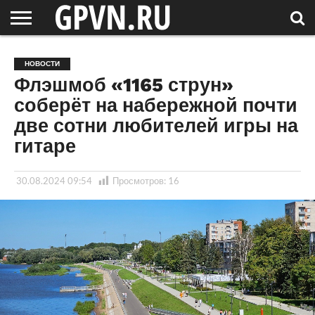
НОВГОРОДСКАЯ
ОБЛАСТЬ
НОВОСТИ
РОССИЯ
СПЕЦПРОЕКТЫ
БЛОГ
СТАТЬИ
ФОТОРЕПОРТАЖИ
ИНТЕРВЬЮ
ОБЪЕКТЫ
ПОДБОРКИ
НОВОСТИ
СОСЕДЕЙ
/ МИР
Флэшмоб «1165 струн»
соберёт на набережной почти
две сотни любителей игры на
гитаре
30.08.2024 09:54
Просмотров:
16