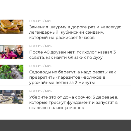
РОССИЯ / МИР
48
Заменил шаурму в дороге раз и навсегда:
легендарный кубинский сэндвич,
который не раскисает 5 часов
РОССИЯ / МИР
24
После 40 друзей нет: психолог назвал 3
совета, как найти близких по духу
РОССИЯ / МИР
24
Садоводы их берегут, а надо резать: как
превратить «паразитов»-волчков в
урожайные ветки за 2 минуты
РОССИЯ / МИР
20
Уберите это от дома срочно: 5 деревьев,
которые треснут фундамент и запустят в
спальню полчища мошек