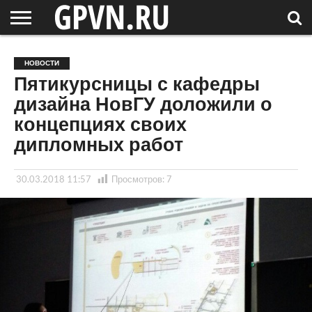
НОВГОРОДСКАЯ
ОБЛАСТЬ
НОВОСТИ
РОССИЯ
СПЕЦПРОЕКТЫ
БЛОГ
СТАТЬИ
ФОТОРЕПОРТАЖИ
ИНТЕРВЬЮ
ОБЪЕКТЫ
ПОДБОРКИ
НОВОСТИ
СОСЕДЕЙ
/ МИР
Пятикурсницы с кафедры
дизайна НовГУ доложили о
концепциях своих
дипломных работ
30.03.2018 11:57
Просмотров:
7