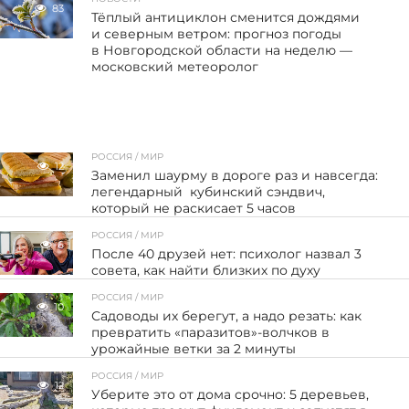
83
Тёплый антициклон сменится дождями
и северным ветром: прогноз погоды
в Новгородской области на неделю —
московский метеоролог
РОССИЯ / МИР
12
Заменил шаурму в дороге раз и навсегда:
легендарный кубинский сэндвич,
который не раскисает 5 часов
РОССИЯ / МИР
6
После 40 друзей нет: психолог назвал 3
совета, как найти близких по духу
РОССИЯ / МИР
10
Садоводы их берегут, а надо резать: как
превратить «паразитов»-волчков в
урожайные ветки за 2 минуты
РОССИЯ / МИР
12
Уберите это от дома срочно: 5 деревьев,