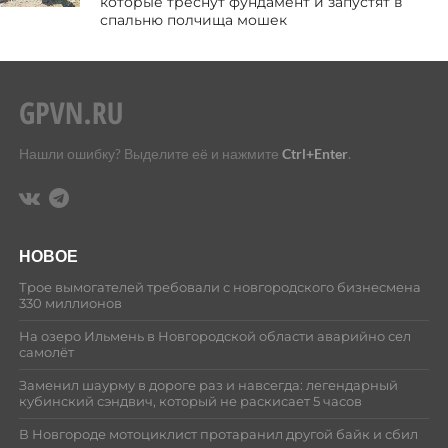
которые треснут фундамент и запустят в
спальню полчища мошек
Нашли ошибку? Выделите её и нажмите
Ctrl+Enter
.
НОВОЕ
Трое вымогателей требовали с новгородского бизнесмена
330 миллионов
На озеро Ильмень в Новгородской области аварийно сел
самолёт
Заменил шаурму в дороге раз и навсегда: легендарный
кубинский сэндвич, который не раскисает 5 часов
В Новгороде мотоциклист протаранил другой байк и сбил