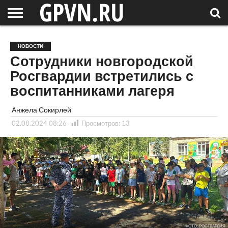
НОВГОРОДСКАЯ
ОБЛАСТЬ
НОВОСТИ
РОССИЯ
СПЕЦПРОЕКТЫ
БЛОГ
СТАТЬИ
ФОТОРЕПОРТАЖИ
ИНТЕРВЬЮ
ОБЪЕКТЫ
ПОДБОРКИ
НОВОСТИ
СОСЕДЕЙ
/ МИР
Сотрудники новгородской
Росгвардии встретились с
воспитанниками лагеря
Анжела Сокирлей
02.08.2024 08:26
Просмотров:
13
ФОТО: РОСГВАРДИЯ