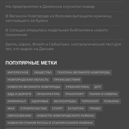
На предприятии в Демянске случился пожар
В Великом Новгороде из Волхова вытащили мужчину,
заплывшего за буйки
В Сольцах открылась модельная библиотека нового
поколения
Белль, Шрам, Флайт и Себастьян: ностальгический тест для
тех, кто вырос на Диснее
ПОПУЛЯРНЫЕ МЕТКИ
ИНТЕРЕСНОЕ
ОБЩЕСТВО
ГЕНПЛАН ВЕЛИКОГО НОВГОРОДА
НОВГОРОДСКАЯ ОБЛАСТЬ
ПРОИСШЕСТВИЯ
НОВОСТИ ВЕЛИКОГО НОВГОРОДА
УРБАНИСТИКА
ДТП
БДД И ДОРОГИ
ПРОКУРАТУРА
ТРАНСПОРТ
ПАРКИ И СКВЕРЫ
КРИМИНАЛ
ЗДОРОВЬЕ
ВЕЛОСИПЕДЫ
ГОРОСКОП
ПОЖАРЫ
ЖКХ
СТРОИТЕЛЬСТВО
СПОРТ
КУЛЬТУРА
ПРАВО
ОБРАЗОВАНИЕ
НОВОСТИ НОВГОРОДСКОГО РАЙОНА
НОВОСТИ СТАРОЙ РУССЫ И СТАРОРУССКОГО РАЙОНА