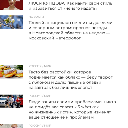
66
ЛЮСЯ КУПЦОВА. Как найти свой стиль
и избавиться от «нечего надеть»
НОВОСТИ
81
Тёплый антициклон сменится дождями
и северным ветром: прогноз погоды
в Новгородской области на неделю —
московский метеоролог
РОССИЯ / МИР
85
Тесто без расстойки, которое
поднимается как облако — беру творог
с яблоком и делю пышные оладьи
на завтрак без лишних хлопот
РОССИЯ / МИР
56
Люди заняты своими проблемами, никто
не придёт вас спасать: 5 жёстких,
но жизненных истин, которые изменят
ваше отношение к проблемам
РОССИЯ / МИР