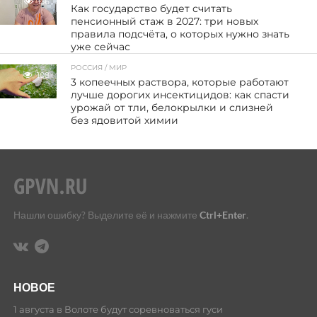
136
Как государство будет считать
пенсионный стаж в 2027: три новых
правила подсчёта, о которых нужно знать
уже сейчас
РОССИЯ / МИР
108
3 копеечных раствора, которые работают
лучше дорогих инсектицидов: как спасти
урожай от тли, белокрылки и слизней
без ядовитой химии
Нашли ошибку? Выделите её и нажмите
Ctrl+Enter
.
НОВОЕ
1 августа в Волоте будут соревноваться гуси