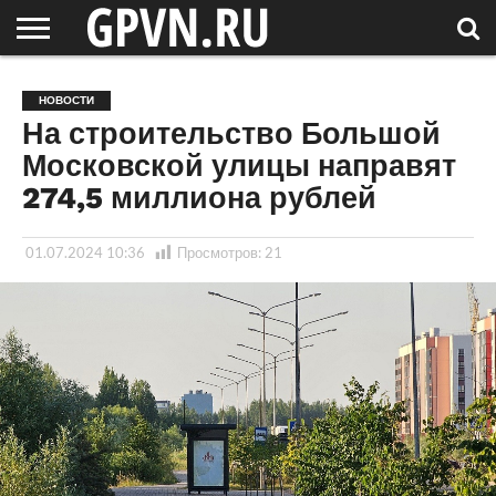
НОВГОРОДСКАЯ
ОБЛАСТЬ
НОВОСТИ
РОССИЯ
СПЕЦПРОЕКТЫ
БЛОГ
СТАТЬИ
ФОТОРЕПОРТАЖИ
ИНТЕРВЬЮ
ОБЪЕКТЫ
ПОДБОРКИ
НОВОСТИ
СОСЕДЕЙ
/ МИР
На строительство Большой
Московской улицы направят
274,5 миллиона рублей
01.07.2024 10:36
Просмотров:
21