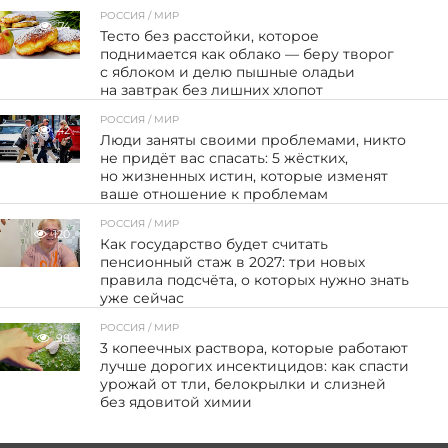
РОССИЯ / МИР
74
Тесто без расстойки, которое
поднимается как облако — беру творог
с яблоком и делю пышные оладьи
на завтрак без лишних хлопот
РОССИЯ / МИР
42
Люди заняты своими проблемами, никто
не придёт вас спасать: 5 жёстких,
но жизненных истин, которые изменят
ваше отношение к проблемам
РОССИЯ / МИР
120
Как государство будет считать
пенсионный стаж в 2027: три новых
правила подсчёта, о которых нужно знать
уже сейчас
РОССИЯ / МИР
98
3 копеечных раствора, которые работают
лучше дорогих инсектицидов: как спасти
урожай от тли, белокрылки и слизней
без ядовитой химии