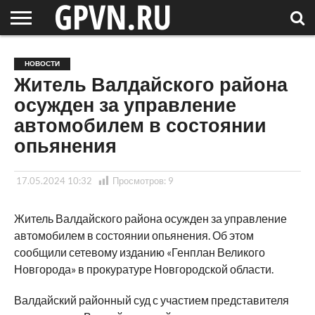
НОВГОРОДСКАЯ
ОБЛАСТЬ
НОВОСТИ
РОССИЯ
СПЕЦПРОЕКТЫ
БЛОГ
СТАТЬИ
ФОТОРЕПОРТАЖИ
ИНТЕРВЬЮ
ОБЪЕКТЫ
ПОДБОРКИ
НОВОСТИ
СОСЕДЕЙ
/ МИР
Житель Валдайского района
осужден за управление
автомобилем в состоянии
опьянения
17.05.2024 10:32
Просмотров:
9
Житель Валдайского района осужден за управление
автомобилем в состоянии опьянения. Об этом
сообщили сетевому изданию «Генплан Великого
Новгорода» в прокуратуре Новгородской области.
Валдайский районный суд с участием представителя