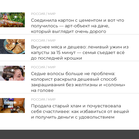
РОССИЯ / МИР
9
Соединила картон с цементом и вот что
получилось — арт-объект на даче,
который выглядит очень дорого
РОССИЯ / МИР
26
Вкуснее мяса и дешево: ленивый ужин из
капусты за 15 минут — семья съедает всё
до последней крошки
РОССИЯ / МИР
129
Седые волосы больше не проблема:
колорист раскрыла дешевый способ
закрашивания без желтизны и «соломы»
на голове
РОССИЯ / МИР
31
Продала старый хлам и почувствовала
себя счастливее: как избавиться от вещей
и получить деньги с удовольствием