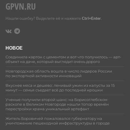
Нашли ошибку? Выделите её и нажмите
Ctrl+Enter
.
НОВОЕ
Соединила картон с цементом и вот что получилось — арт-
объект на даче, который выглядит очень дорого
Новгородская область вошла в число лидеров России
по экспортной активности инноваций
Вкуснее мяса и дешево: ленивый ужин из капусты за 15
минут — семья съедает всё до последней крошки
Ученые получили второй шанс: на Борисоглебском
раскопе в Великом Новгороде нашли топор времён
перестройки храма уникальный артефакт
Житель Боровичей пожаловался губернатору на
уничтожение пешеходной инфраструктуры в городе