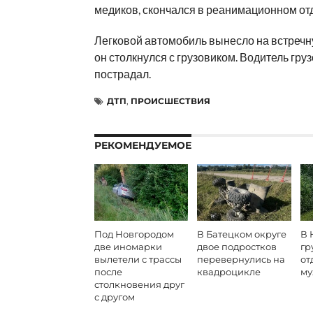
медиков, скончался в реанимационном от
Легковой автомобиль вынесло на встречну
он столкнулся с грузовиком. Водитель гру
пострадал.
ДТП
,
ПРОИСШЕСТВИЯ
РЕКОМЕНДУЕМОЕ
Под Новгородом
В Батецком округе
В 
две иномарки
двое подростков
гр
вылетели с трассы
перевернулись на
от
после
квадроцикле
му
столкновения друг
с другом