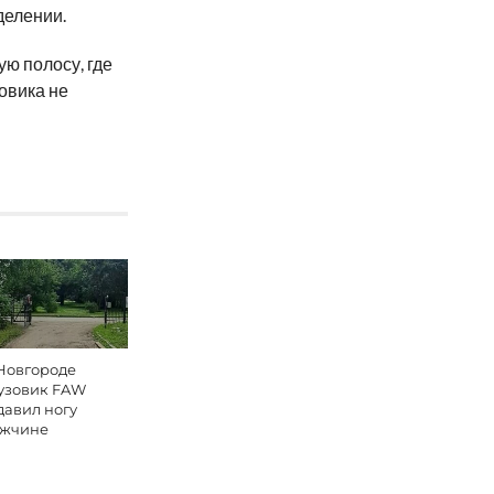
делении.
ю полосу, где
зовика не
Новгороде
узовик FAW
давил ногу
жчине