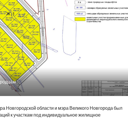
ородцам
ора Новгородской области и мэра Великого Новгорода был
аций к участкам под индивидуальное жилищное