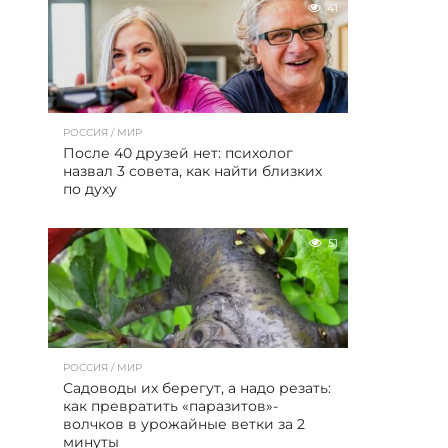
41
РОССИЯ / МИР
После 40 друзей нет: психолог
назвал 3 совета, как найти близких
по духу
51
РОССИЯ / МИР
Садоводы их берегут, а надо резать:
как превратить «паразитов»-
волчков в урожайные ветки за 2
минуты