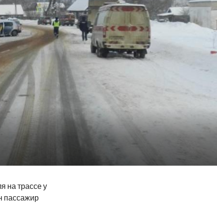
я на трассе у
н пассажир