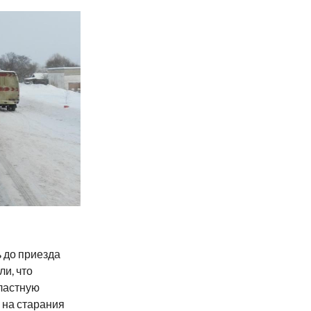
 до приезда
и, что
ластную
 на старания