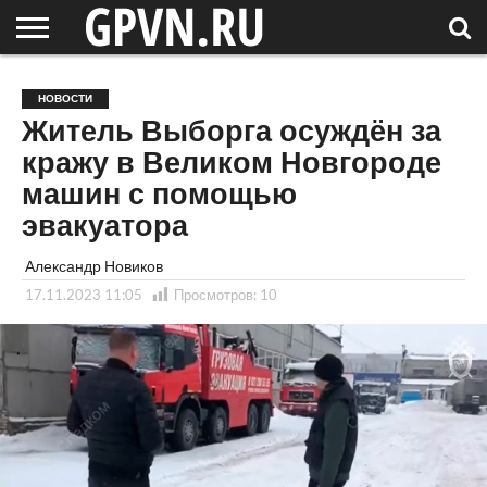
НОВГОРОДСКАЯ
ОБЛАСТЬ
НОВОСТИ
РОССИЯ
СПЕЦПРОЕКТЫ
БЛОГ
СТАТЬИ
ФОТОРЕПОРТАЖИ
ИНТЕРВЬЮ
ОБЪЕКТЫ
ПОДБОРКИ
НОВОСТИ
СОСЕДЕЙ
/ МИР
Житель Выборга осуждён за
кражу в Великом Новгороде
машин с помощью
эвакуатора
Александр Новиков
17.11.2023 11:05
Просмотров:
10