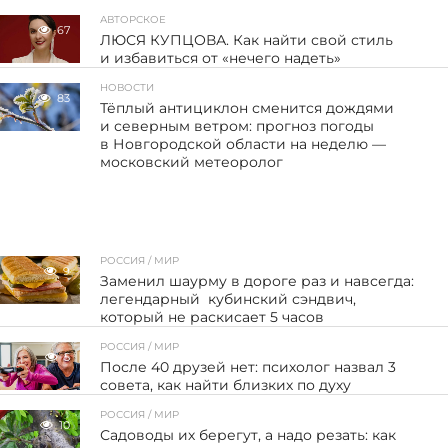
АВТОРСКОЕ
67
ЛЮСЯ КУПЦОВА. Как найти свой стиль
и избавиться от «нечего надеть»
НОВОСТИ
83
Тёплый антициклон сменится дождями
и северным ветром: прогноз погоды
в Новгородской области на неделю —
московский метеоролог
РОССИЯ / МИР
9
Заменил шаурму в дороге раз и навсегда:
легендарный кубинский сэндвич,
который не раскисает 5 часов
РОССИЯ / МИР
5
После 40 друзей нет: психолог назвал 3
совета, как найти близких по духу
РОССИЯ / МИР
10
Садоводы их берегут, а надо резать: как