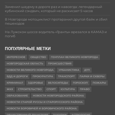
Заменил шаурму в дороге раз и навсегда: легендарный
кубинский сэндвич, который не раскисает 5 часов
В Новгороде мотоциклист протаранил другой байк и сбил
пешеходов
На Лужском шоссе водитель «Гранты» врезался в КАМАЗ и
погиб
ПОПУЛЯРНЫЕ МЕТКИ
ИНТЕРЕСНОЕ
ОБЩЕСТВО
ГЕНПЛАН ВЕЛИКОГО НОВГОРОДА
НОВГОРОДСКАЯ ОБЛАСТЬ
ПРОИСШЕСТВИЯ
НОВОСТИ ВЕЛИКОГО НОВГОРОДА
УРБАНИСТИКА
ДТП
БДД И ДОРОГИ
ПРОКУРАТУРА
ТРАНСПОРТ
ПАРКИ И СКВЕРЫ
КРИМИНАЛ
ЗДОРОВЬЕ
ВЕЛОСИПЕДЫ
ГОРОСКОП
ПОЖАРЫ
ЖКХ
СТРОИТЕЛЬСТВО
СПОРТ
КУЛЬТУРА
ПРАВО
ОБРАЗОВАНИЕ
НОВОСТИ НОВГОРОДСКОГО РАЙОНА
НОВОСТИ СТАРОЙ РУССЫ И СТАРОРУССКОГО РАЙОНА
НОВОСТИ БОРОВИЧЕЙ И БОРОВИЧСКОГО РАЙОНА
ОБЩЕСТВЕННЫЙ ТРАНСПОРТ
ЗАКУПКИ
АСТРОЛОГИЯ