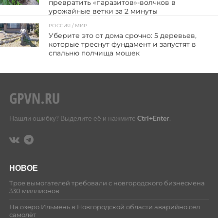
превратить «паразитов»-волчков в
урожайные ветки за 2 минуты
РОССИЯ / МИР
12
Уберите это от дома срочно: 5 деревьев,
которые треснут фундамент и запустят в
спальню полчища мошек
Нашли ошибку? Выделите её и нажмите
Ctrl+Enter
.
НОВОЕ
Трое вымогателей требовали с новгородского бизнесмена
330 миллионов
На озеро Ильмень в Новгородской области аварийно сел
самолёт