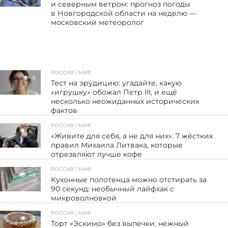
и северным ветром: прогноз погоды
в Новгородской области на неделю —
московский метеоролог
РОССИЯ / МИР
9
Тест на эрудицию: угадайте, какую
«игрушку» обожал Петр III, и ещё
несколько неожиданных исторических
фактов
РОССИЯ / МИР
67
«Живите для себя, а не для них»: 7 жёстких
правил Михаила Литвака, которые
отрезвляют лучше кофе
РОССИЯ / МИР
48
Кухонные полотенца можно отстирать за
90 секунд: необычный лайфхак с
микроволновкой
РОССИЯ / МИР
53
Торт «Эскимо» без выпечки: нежный