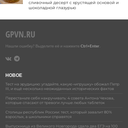
сливочный десерт с хрустящей основой и
шоколадной глазурью
Нашли ошибку? Выделите её и нажмите
Ctrl+Enter
.
НОВОЕ
Тест на эрудицию: угадайте, какую «игрушку» обожал Петр
III, и ещё несколько неожиданных исторических фактов
Перестаньте себя накручивать: 4 совета Антона Чехова,
которые спасают от тревоги лучше любых таблеток
Столицы республик России: тест, который завалит 80%
взрослых, а школьники справятся
Выпускница из Великого Новгорода сдала два ЕГЭ на 100