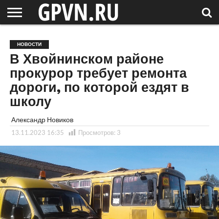
НОВГОРОДСКАЯ
ОБЛАСТЬ
НОВОСТИ
РОССИЯ
СПЕЦПРОЕКТЫ
БЛОГ
СТАТЬИ
ФОТОРЕПОРТАЖИ
ИНТЕРВЬЮ
ОБЪЕКТЫ
ПОДБОРКИ
НОВОСТИ
СОСЕДЕЙ
/ МИР
В Хвойнинском районе
прокурор требует ремонта
дороги, по которой ездят в
школу
Александр Новиков
13.11.2023 16:35
Просмотров:
3