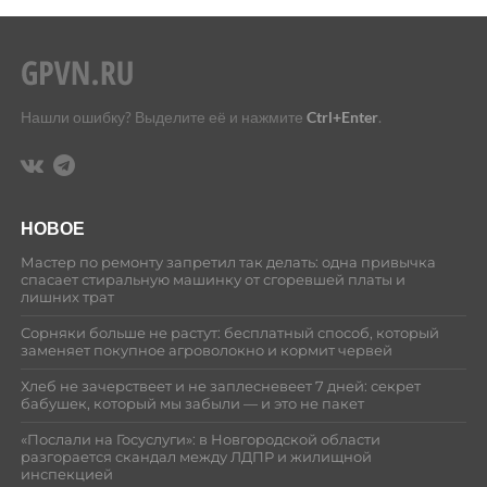
Нашли ошибку? Выделите её и нажмите
Ctrl+Enter
.
НОВОЕ
Мастер по ремонту запретил так делать: одна привычка
спасает стиральную машинку от сгоревшей платы и
лишних трат
Сорняки больше не растут: бесплатный способ, который
заменяет покупное агроволокно и кормит червей
Хлеб не зачерствеет и не заплесневеет 7 дней: секрет
бабушек, который мы забыли — и это не пакет
«Послали на Госуслуги»: в Новгородской области
разгорается скандал между ЛДПР и жилищной
инспекцией