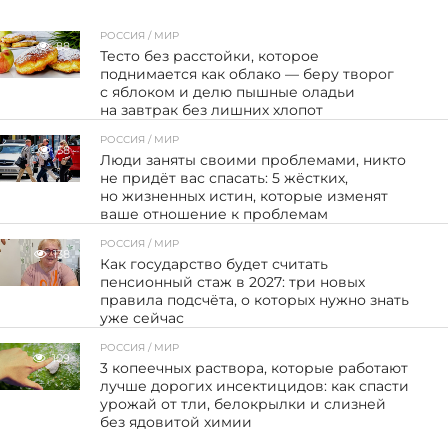
РОССИЯ / МИР
88
Тесто без расстойки, которое
поднимается как облако — беру творог
с яблоком и делю пышные оладьи
на завтрак без лишних хлопот
РОССИЯ / МИР
58
Люди заняты своими проблемами, никто
не придёт вас спасать: 5 жёстких,
но жизненных истин, которые изменят
ваше отношение к проблемам
РОССИЯ / МИР
138
Как государство будет считать
пенсионный стаж в 2027: три новых
правила подсчёта, о которых нужно знать
уже сейчас
РОССИЯ / МИР
109
3 копеечных раствора, которые работают
лучше дорогих инсектицидов: как спасти
урожай от тли, белокрылки и слизней
без ядовитой химии