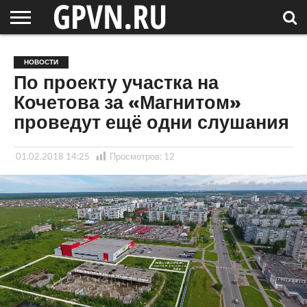
НОВГОРОДСКАЯ
ОБЛАСТЬ
НОВОСТИ
РОССИЯ
СПЕЦПРОЕКТЫ
БЛОГ
СТАТЬИ
ФОТОРЕПОРТАЖИ
ИНТЕРВЬЮ
ОБЪЕКТЫ
ПОДБОРКИ
НОВОСТИ
СОСЕДЕЙ
/ МИР
По проекту участка на
Кочетова за «Магнитом»
проведут ещё одни слушания
01.02.2018 14:25
Просмотров:
12