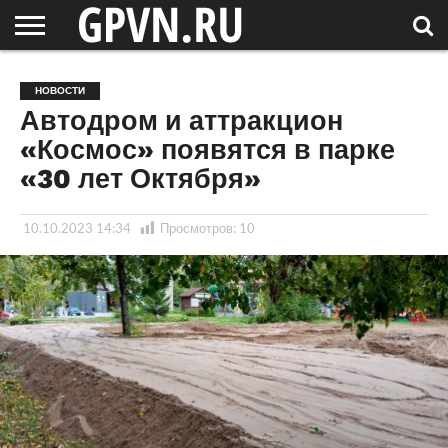
НОВГОРОДСКАЯ
ОБЛАСТЬ
НОВОСТИ
РОССИЯ
СПЕЦПРОЕКТЫ
БЛОГ
СТАТЬИ
ФОТОРЕПОРТАЖИ
ИНТЕРВЬЮ
ОБЪЕКТЫ
ПОДБОРКИ
НОВОСТИ
СОСЕДЕЙ
/ МИР
Автодром и аттракцион
«Космос» появятся в парке
«30 лет Октября»
10.10.2023 14:34
Просмотров:
10