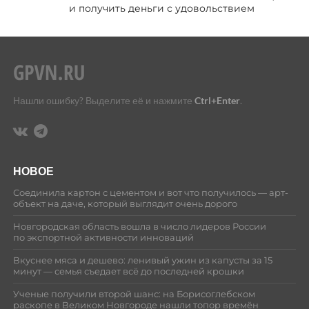
и получить деньги с удовольствием
Нашли ошибку? Выделите её и нажмите
Ctrl+Enter
.
НОВОЕ
Соединила картон с цементом и вот что получилось — арт-
объект на даче, который выглядит очень дорого
Новгородская область вошла в число лидеров России
по экспортной активности инноваций
Вкуснее мяса и дешево: ленивый ужин из капусты за 15
минут — семья съедает всё до последней крошки
Ученые получили второй шанс: на Борисоглебском
раскопе в Великом Новгороде нашли топор времён