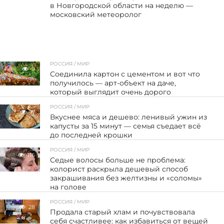
в Новгородской области на неделю —
московский метеоролог
РОССИЯ / МИР
9
Соединила картон с цементом и вот что
получилось — арт-объект на даче,
который выглядит очень дорого
РОССИЯ / МИР
17
Вкуснее мяса и дешево: ленивый ужин из
капусты за 15 минут — семья съедает всё
до последней крошки
РОССИЯ / МИР
116
Седые волосы больше не проблема:
колорист раскрыла дешевый способ
закрашивания без желтизны и «соломы»
на голове
РОССИЯ / МИР
28
Продала старый хлам и почувствовала
себя счастливее: как избавиться от вещей